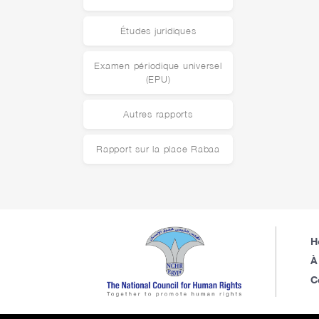
Études juridiques
Examen périodique universel
(EPU)
Autres rapports
Rapport sur la place Rabaa
H
À
C