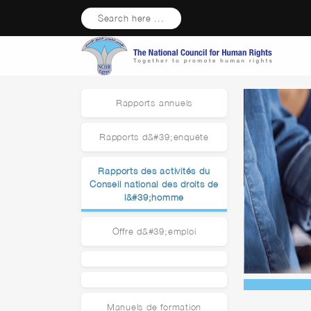
Search here ...
Rapports annuels
Rapports d&#39;enquête
Rapports des activités du
Conseil national des droits de
l&#39;homme
Offre d&#39;emploi
Manuels de formation