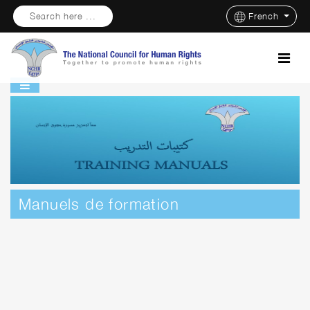
Search here ...
French
Manuels de formation