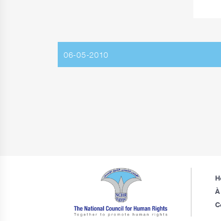
06-05-2010
H
À
C