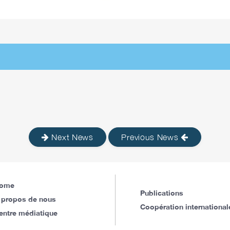
Next News
Previous News
ome
Publications
 propos de nous
Coopération international
entre médiatique