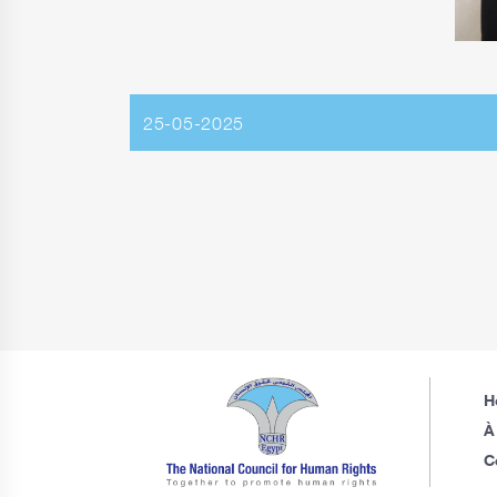
25-05-2025
H
À
C