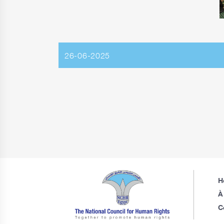
26-06-2025
H
À
C