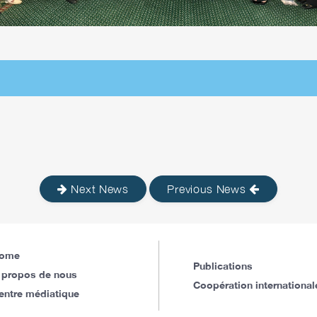
Next News
Previous News
ome
Publications
 propos de nous
Coopération international
entre médiatique