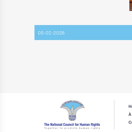
05-02-2026
H
À
C