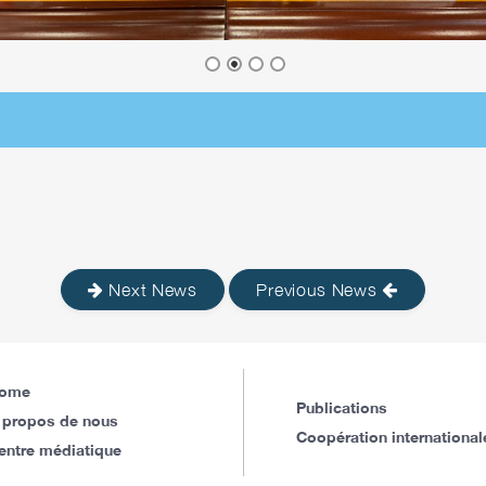
Next News
Previous News
ome
Publications
 propos de nous
Coopération international
entre médiatique