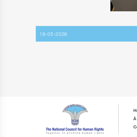
18-05-2026
H
À
C