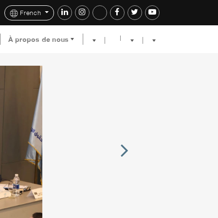
French
À propos de nous
Next