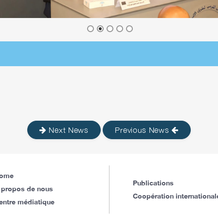
Next News
Previous News
ome
Publications
 propos de nous
Coopération international
entre médiatique