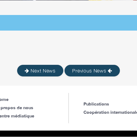
Next News
Previous News
ome
Publications
 propos de nous
Coopération international
entre médiatique