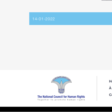
14-01-2022
H
À
C