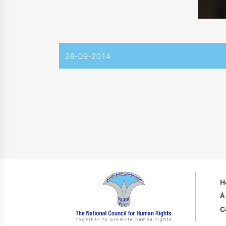
28-09-2014
H
À
C