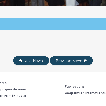
Next News
Previous News
ome
Publications
 propos de nous
Coopération international
entre médiatique