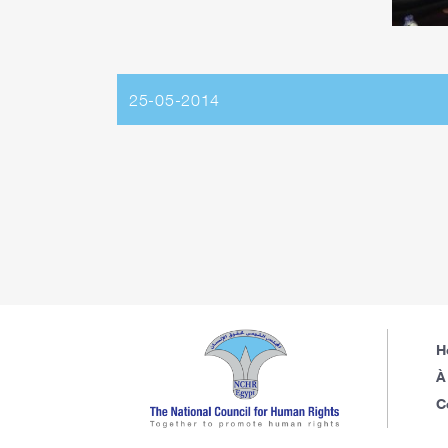
25-05-2014
H
À
C