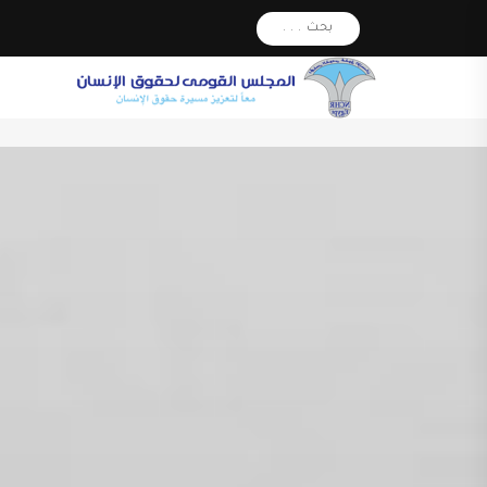
بحث . . .