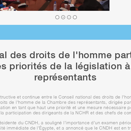
al des droits de l'homme part
s priorités de la législation
représentants
ructive et continue entre le Conseil national des droits de l
its de l'homme de la Chambre des représentants, dirigée par
slation en tant que haut une priorité et une mesure nécessaire 
la participation des dirigeants de la NCHR et des chefs de co
idente du CNDH, a souligné l'importance d'un examen périodi
lité immédiate de l'Égypte, et a annoncé que le CNDH est en tr