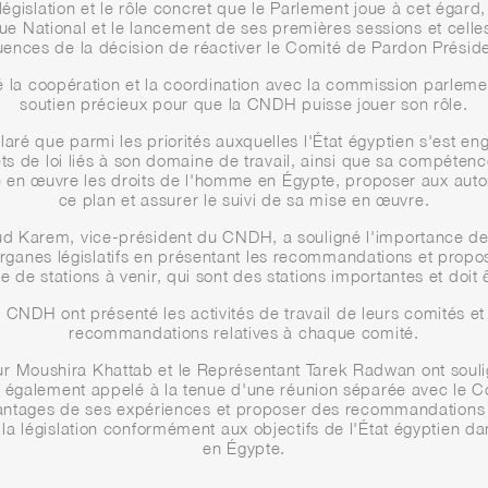
gislation et le rôle concret que le Parlement joue à cet égard,
gue National et le lancement de ses premières sessions et celle
ences de la décision de réactiver le Comité de Pardon Préside
la coopération et la coordination avec la commission parlemen
soutien précieux pour que la CNDH puisse jouer son rôle.
é que parmi les priorités auxquelles l'État égyptien s'est eng
jets de loi liés à son domaine de travail, ainsi que sa compéten
re en œuvre les droits de l'homme en Égypte, proposer aux auto
ce plan et assurer le suivi de sa mise en œuvre.
 Karem, vice-président du CNDH, a souligné l'importance de ce
rganes législatifs en présentant les recommandations et proposit
e de stations à venir, qui sont des stations importantes et doit 
CNDH ont présenté les activités de travail de leurs comités e
recommandations relatives à chaque comité.
eur Moushira Khattab et le Représentant Tarek Radwan ont soul
nt également appelé à la tenue d'une réunion séparée avec le Co
avantages de ses expériences et proposer des recommandations 
 la législation conformément aux objectifs de l'État égyptien d
en Égypte.