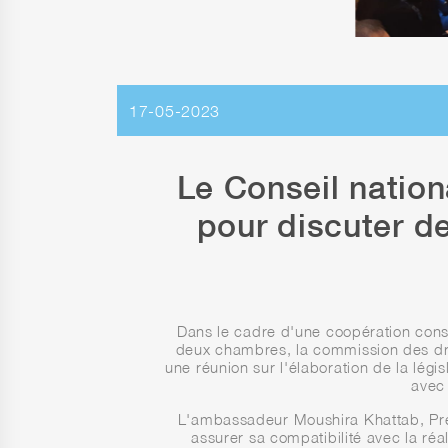
17-05-2023
Le Conseil nation
pour discuter de
Dans le cadre d'une coopération const
deux chambres, la commission des dro
une réunion sur l'élaboration de la légi
avec 
L'ambassadeur Moushira Khattab, Prés
assurer sa compatibilité avec la réa