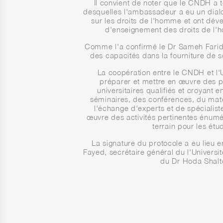
Il convient de noter que le CNDH a 
desquelles l'ambassadeur a eu un dialo
sur les droits de l'homme et ont dév
d'enseignement des droits de l'h
Comme l'a confirmé le Dr Sameh Farid,
des capacités dans la fourniture de s
La coopération entre le CNDH et l'U
préparer et mettre en œuvre des p
universitaires qualifiés et croyant 
séminaires, des conférences, du maté
l'échange d'experts et de spécialis
œuvre des activités pertinentes énumé
terrain pour les étu
La signature du protocole a eu li
Fayed, secrétaire général du l'Univers
du Dr Hoda Shalto