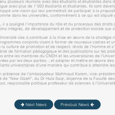
tenu plusieurs réunions avec des étudiants et étudiantes dans d
gue avec plus de 7 000 étudiants et étudiantes. Ils sont deven
eloppé une vision qui leur permettrait de participer à la propo
omme dans les universités, conformément à ce qui est stipulé 
 il a souligné l'importance du rôle et du processus des droits
oins intégrés, de développement et de protection sociale aux c
niversité vise à contribuer à la mise en œuvre de la stratégie 
rogrammes conjoints visant à former de nouveaux cadres et u
en la culture de promotion et de respect. droits de l'homme et s'
riel de formation pédagogique et des publications sur les pla
tes entre les membres du CNDH et les universitaires de l'Unive
rées par les deux parties. , et adopter et mettre en œuvre des
diants universitaires d'une manière qui contribue à atteindre les
eu en présence de l'ambassadeur Mahmoud Karem, vice-présid
ité de "New Gizeh", du Dr Hala Saqr, doyenne de la Faculté des
ut, responsable politique professeur de sciences à l'Universi
Next News
Previous News