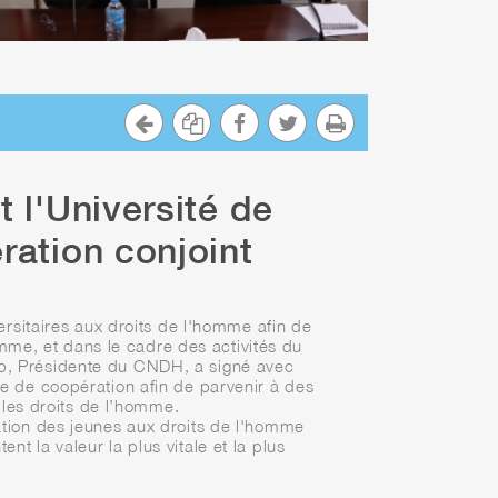
 l'Université de
ration conjoint
rsitaires aux droits de l'homme afin de
omme, et dans le cadre des activités du
ab, Présidente du CNDH, a signé avec
ole de coopération afin de parvenir à des
 les droits de l’homme.
sation des jeunes aux droits de l'homme
nt la valeur la plus vitale et la plus