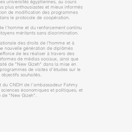
es universités égyptiennes, au cours
us plus enthousiastes et mieux informés
sition de modification des programmes
dans le protocole de coopération.
 de l'homme et du renforcement continu
itoyens méritants sans discrimination.
nationale des droits de l'homme et à
ne nouvelle génération de diplômés
efforce de les réaliser à travers des
teformes de médias sociaux, ainsi que
rsité de "New Gizeh" dans la mise en
 programmes de visites d'études sur le
 objectifs souhaités.
ent du CNDH de l'ambassadeur Fahmy
 sciences économiques et politiques, et
té de "New Gizeh".