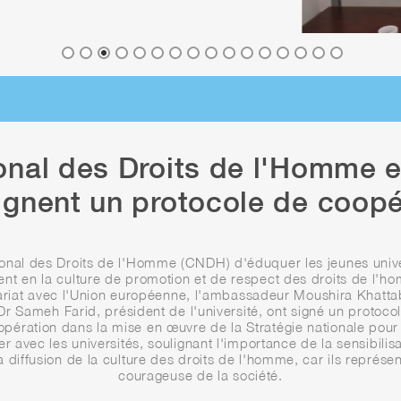
onal des Droits de l'Homme et
gnent un protocole de coopé
onal des Droits de l'Homme (CNDH) d'éduquer les jeunes unive
ent en la culture de promotion et de respect des droits de l'h
ariat avec l'Union européenne, l'ambassadeur Moushira Khatt
 Dr Sameh Farid, président de l'université, ont signé un protoc
oopération dans la mise en œuvre de la Stratégie nationale pour
r avec les universités, soulignant l'importance de la sensibili
a diffusion de la culture des droits de l'homme, car ils représente
courageuse de la société.