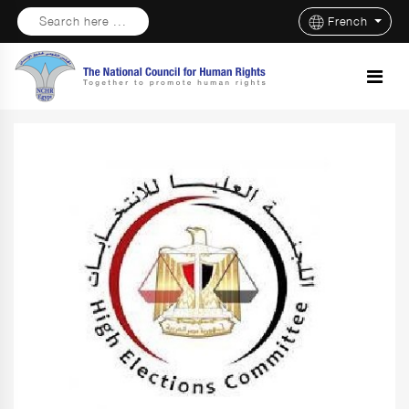
Search here ...
French