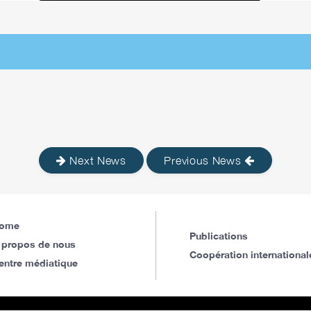
Next News
Previous News
ome
Publications
 propos de nous
Coopération international
entre médiatique