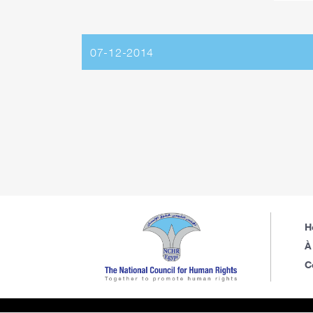
07-12-2014
H
À
C