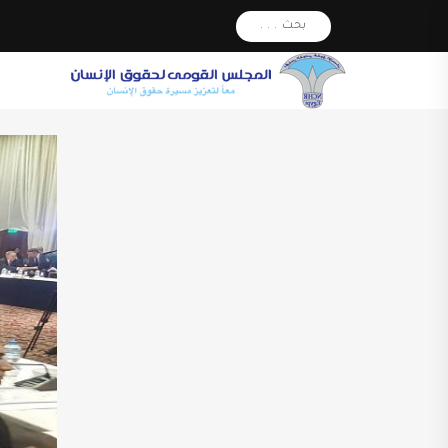
بحث . . .