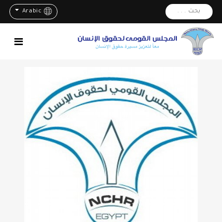
بحث . . .
Arabic