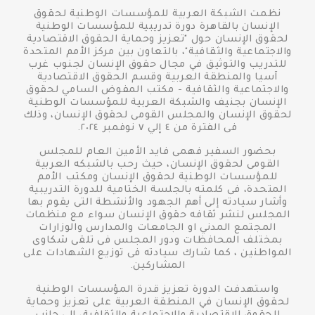
نظمت الشبكة العربية للمؤسسات الوطنية لحقوق
الإنسان بالقاهرة دورة تدريبية للمؤسسات الوطنية
لحقوق الإنسان حول "تعزيز وحماية الحقوق الاقتصادية
والاجتماعية والثقافية"، بالتعاون بين مركز الأمم المتحدة
للتدريب والتوثيق في مجال حقوق الإنسان لجنوب غرب
آسيا والمنطقة العربية وقسم الحقوق الاقتصادية
والاجتماعية والثقافية - مكتب المفوض السامي لحقوق
الإنسان بجنيف والشبكة العربية للمؤسسات الوطنية
لحقوق الإنسان والمجلس القومى لحقوق الإنسان، وذلك
فى الفترة من ٤ إلي ٧ نوفمبر ٢٠٢٤.
بحضور السفير فهمى فايد الأمين العام للمجلس
القومى لحقوق الإنسان، حيث رحب بالشبكه العربية
للمؤسسات الوطنية لحقوق الإنسان ومكتب الأمم
المتحدة، فى كلمته بالجلسة الختامية للدورة التدريبية
وأشار سيادته إلى أهم الجهود والأنشطة التى يقوم بها
المجلس لنشر ثقافه حقوق الإنسان سواء مع منظمات
المجتمع المدني او الجامعات والمدارس والوزارات
بمختلف المحافظات ودور المجلس فى تلقى شكاوى
المواطنين ، كما شارك سيادته فى توزيع الشهادات على
المشاركين.
واستهدفت الدورة تعزيز قدرة المؤسسات الوطنية
لحقوق الإنسان في المنطقة العربية على تعزيز وحماية