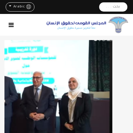
بحث . . .
Arabic