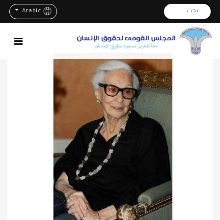
بحث . . .
Arabic