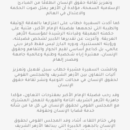
وتعزيز ثقافة حقوق الإنسان انطلاقًا من المبادئ
الإسلامية السمحة، مؤكدة أن الأزهر يمثل صوت الحكمة
والاعتدال في العالم.
كما أكدت السفيرة خطاب على اعتزازها بالعلاقة الوثيقة
والطيبة التي تجمعها بفضيلة الإمام الأكبر، مثنيةً على
حكمته العميقة وقيادته الرشيدة لمؤسسة الأزهر
العريقة. وأعربت عن تقديرها الكبير لشخص فضيلته،
ورؤيته المستنيرة، ودوره البارز ليس فقط كرمز ديني
عالمي، بل كداعم أساسي لقيم الحوار والتفاهم وحقوق
الإنسان، معتبرةً إياه شخصية وطنية وعالمية جامعة
ومصدر إلهام.
وناقشت السفيرة مشيرة خطاب سبل تفعيل وتعزيز
آليات التعاون بين الأزهر الشريف والمجلس القومي
لحقوق الإنسان في مجالات التوعية ونشر ثقافة حقوق
الإنسان.
وقد رحب فضيلة الإمام الأكبر بمقترحات التعاون، مؤكدا
جاهزية الأزهر الشريف التامة والفورية للعمل المشترك
مع المجلس القومي لحقوق الإنسان في كل ما من شأنه
خدمة قضايا الإنسان وحقوقه.
وفي ختام اللقاء، أشاد وفد المجلس القومي لحقوق
الإنسان بالجهود الكبيرة التي يبذلها الأزهر الشريف