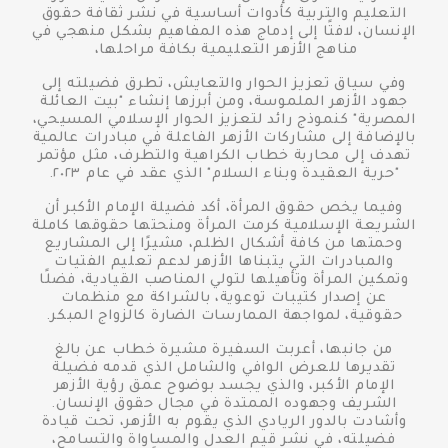
التعليم والتربية كأدوات أساسية في نشر ثقافة حقوق
الإنسان، لافتًا إلى إدماج هذه المفاهيم بشكل منهجي في
مناهج الأزهر التعليمية بكافة مراحلها،
وفي سياق تعزيز الحوار والتعايش، تطرق فضيلته إلى
جهود الأزهر الملموسة، ومن أبرزها إنشاء "بيت العائلة
المصرية" كنموذج رائد لتعزيز الحوار الإسلامي المسيحي،
بالإضافة إلى مشاركات الأزهر الفاعلة في مبادرات عالمية
تهدف إلى محاربة خطاب الكراهية والتطرف، مثل مؤتمر
"حرية العقيدة وبناء السلام" الذي عقد في عام ٢٠٢٣.
وفيما يخص حقوق المرأة، أكد فضيلة الإمام الأكبر أن
الشريعة الإسلامية كرمت المرأة ومنحتها حقوقها كاملة
وحمتها من كافة أشكال الظلم، مشيرًا إلى المشاريع
والمبادرات التي يتبناها الأزهر لدعم تعليم الفتيات
وتمكين المرأة وتأهيلها لتولي المناصب القيادية، فضلًا
عن إصدار كتيبات توعوية، بالشراكة مع منظمات
حقوقية، لمواجهة الممارسات الضارة كالزواج المبكر.
من جانبها، أعربت السفيرة مشيرة خطاب عن بالغ
تقديرها للعرض الوافي والشامل الذي قدمه فضيلة
الإمام الأكبر، والذي يجسد بوضوح عمق رؤية الأزهر
الشريف وجهوده الممتدة في مجال حقوق الإنسان.
وأشادت بالدور الريادي الذي يقوم به الأزهر، تحت قيادة
فضيلته، في نشر قيم العدل والمساواة والتسامح،