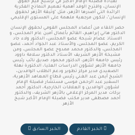
بقيادة فضيلة الإمام الأكبر في ترسيخ قيم حقوق
الإنسان، واقترح الوفد أهمية تعميم النماذج الفكرية
الرائدة التي أصدرها الأزهر، مثل "وثيقة الأزهر لحقوق
الإنسان"، لتكون مرجعية ملهمة على المستوى الإقليمي.
حضر اللقاء من أعضاء المجلس القومي لحقوق الإنسان
الدكتور هاني إبراهيم، القائم بأعمال أمين عام المجلس، و
الاستاذ عصام شيحة عضو المجلس، الدكتور ولاء جاد
الكريم، عضو المجلس، والأستاذ عبد الجواد أحمد، عضو
المجلس، والدكتور محمد ممدوح عضو المجلس، ومن
مشيخة الأزهر الشريف الأستاذ الدكتور سلامة داوود
رئيس جامعة الأزهر، الدكتور محمود صديق نائب رئيس
جامعة الأزهر لشؤون الدراسات العليا، الدكتورة نهلة
الصعيدي مدير مركز تطوير ودعم الطلاب الوافدين،
الشيخ أيمن عبد الغني رئيس قطاع المعاهد الأزهرية،
السفير عبد الرحمن موسى مستشار فضيلة الإمام
لشؤون الوافدين و العلاقات الخارجية، الدكتور أحمد
بركات مدير المركز الإعلامي بالأزهر الشريف، والدكتور
أحمد مصطفى مدير مكتب فضيلة الإمام الأكبر شيخ
الأزهر.
الخبر القادم
الخبر السابق