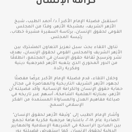
كرامة الإنسان
استقبل فضيلة الإمام الأكبر أ.د/ أحمد الطيب، شيخ
الأزهر الشريف، بمشيخة الأزهر، وفدًا من المجلس
القومى لحقوق الإنسان، برئاسة السفيرة مشيرة خطاب،
رئيسة المجلس.
تناول اللقاء بحث سبل تعزيز التعاون المشترك بين
الأزهر الشريف والمجلس القومي لحقوق الإنسان، بهدف
نشر وترسيخ ثقافة حقوق الإنسان في المجتمع، انطلاقًا
من الدور المحوري الذي يلعبه الأزهر كمرجعية دينية
وفكرية رائدة.
وخلال اللقاء، قدم فضيلة الإمام الأكبر عرضًا مفصلًا
لجهود الأزهر الشريف التاريخية والمعاصرة في مجال
حماية حقوق الإنسان والكرامة الإنسانية. وأكد فضيلته أن
الأزهر، بمنارته العلمية الشامخة، أسهم عبر تاريخه في
صياغة مفاهيم العدل والمساواة المستمدة من الفكر
الإسلامي السمح.
وأشار الإمام الطيب إلى "وثيقة الأزهر لحقوق الإنسان"
الصادرة عام ٢٠١٨، باعتبارها مرجعية فكرية هامة تجمع
بين المبادئ الراسخة في الشريعة الإسلامية والمعايير
الدولية لحقوق الإنسان. كما استعرض فضيلته دور