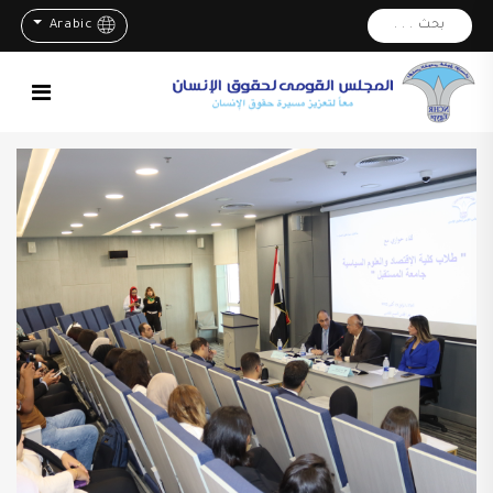
بحث . . .
Arabic