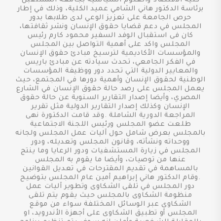
كلية الاقتصاد والعلوم السياسية بجامعة المستقبل
برئاسة الدكتور هاني الشامي عميد الكلية، وذلك في إطار
حرص الجامعة على تعزيز الوعي لدى طلابها بدور
المجلس في دعم قضايا حقوق الإنسان ونشر ثقافتها،
كان فى استقبال الوفد السفير محمود كارم رئيس
المجلس واكد على أهمية التواصل بين المجلس
والمؤسسات الأكاديمية لترسيخ مبادئ حقوق الإنسان
في الفكر الجامعي، تحدث سيادته عن مبادئ باريس
والمعايير الدولية التي تحدد دور ووظيفة المؤسسات
الوطنية لحقوق الإنسان وأهمية دورها في المجتمع، حيث
يعمل المجلس على رصد حالة حقوق الإنسان في الشارع
المصري، وأيضا إصدار التقارير السنوية عن حالة حقوق
الإنسان وكذلك إصدار التقارير الدولية مثل تقرير
المراجعة الدورية الشاملة .وقد قامت الدكتورة نهى
طلعت عضو المجلس ورئيس اللجنة الاجتماعية
بالمجلس بعرض شامل حول آليات عمل المجلس ولجانه
ووحداته ونشأته، وقانون المجلس وتعديله، ودور
المجلس في زيارة المستشفيات ودور الرعايا وما ينتج
عنها من توصيات، وأيضا ما يقوم به المجلس
بالمساهمة في تقديم المقترحات في تعديل القوانين
.وقام الدكتور هاني إبراهيم أمين عام المجلس بتوضيح
دور المجلس في تلقى الشكاوى وتطوير آليات عمل
منظومة الشكاوى بالمجلس حيث يقوم يتم تلقى
الشكاوى عبر الوسائل المختلفة سواء من موقع
المجلس أو تطبيق الشكاوى على أجهزة الأندرويد، او