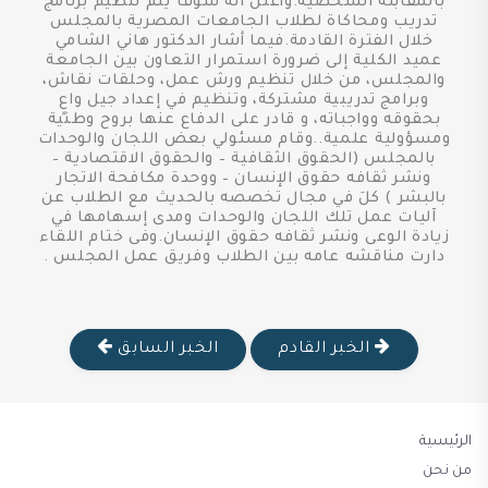
بالمقابلة الشخصية.وأعلن انه سوف يتم تنظيم برنامج
تدريب ومحاكاة لطلاب الجامعات المصرية بالمجلس
خلال الفترة القادمة.فيما أشار الدكتور هاني الشامي
عميد الكلية إلى ضرورة استمرار التعاون بين الجامعة
والمجلس، من خلال تنظيم ورش عمل، وحلقات نقاش،
وبرامج تدريبية مشتركة، وتنظيم في إعداد جيل واعٍ
بحقوقه وواجباته، و قادر على الدفاع عنها بروح وطنية
ومسؤولية علمية..وقام مسئولي بعض اللجان والوحدات
بالمجلس (الحقوق الثقافية – والحقوق الاقتصادية –
ونشر ثقافه حقوق الإنسان – ووحدة مكافحة الاتجار
بالبشر ) كلَ في مجال تخصصه بالحديث مع الطلاب عن
آليات عمل تلك اللجان والوحدات ومدى إسهامها في
زيادة الوعى ونشر ثقافه حقوق الإنسان.وفى ختام اللقاء
دارت مناقشه عامه بين الطلاب وفريق عمل المجلس .
الخبر القادم
الخبر السابق
الرئيسية
من نحن