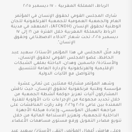
الرباط، المملكة المغربية – ١٧ ديسمبر ٢٠٢٥
شارك المجلس القومي لحقوق الإنسان في المؤتمر
العام والجمعية العمومية للجمعية الفرنكفونية للجان
الوطنية لحقوق الإنسان (AFCNDH)، المنعقد في مدينة
الرباط بالمملكة المغربية خلال الفترة من ١٦ إلى ١٧
ديسمبر ٢٠٢٥، تحت شعار "الذكاء الاصطناعي وحقوق
الإنسان".
وقد مثّل المجلس في هذا المؤتمر الأستاذ/ سعيد عبد
الحافظ، عضو المجلس القومي لحقوق الإنسان،
والأستاذة/ جاسمين وهدان، الباحثة بملفي الشبكات
الإقليمية والفرنكفونية بالإدارة العامة للتنسيق
والتواصل مع الآليات الدولية.
وشهد المؤتمر مشاركة ممثلين عن ثماني عشرة
مؤسسة وطنية فرنكفونية لحقوق الإنسان، حيث ناقش
المشاركون آليات تعزيز حوكمة أنشطة الجمعية من
خلال تحديد مجموعة من الإجراءات ذات الأولوية للفترة
الممتدة بين عامي ٢٠٢٥ و٢٠٢٦. وقد ركزت المناقشات على
مراجعة الهيكل المؤسسي، وإعادة هيكلة الأجهزة
الداخلية للجمعية، وتعزيز الاستدامة المالية من خلال
تنويع مصادر التمويل ورفع مستوى مساهمات الأعضاء.
وعلى هامش أعمال المؤتمر، التقى الأستاذ/ سعيد عبد