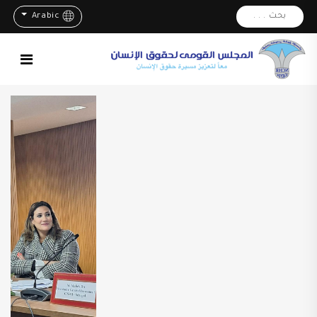
بحث . . .
Arabic