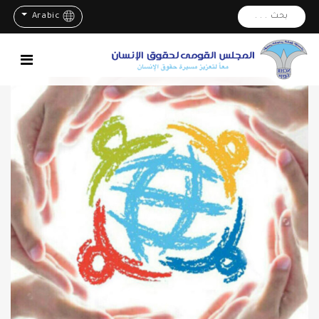
بحث . . .
Arabic