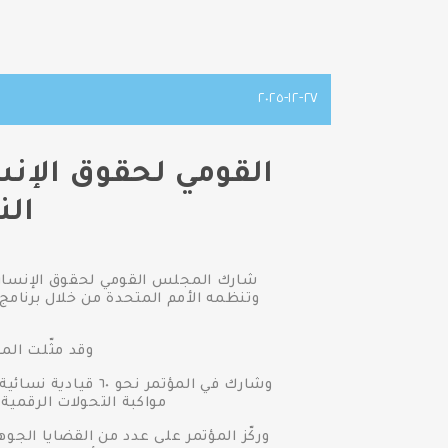
٢٧-١٢-٢٠٢٥
القومي لحقوق الإنس
الن
وقد مثّلت ال
وشارك في المؤتمر 
مواكبة التحولات الرقمية
وركّز المؤتمر على عدد من القضايا الجو