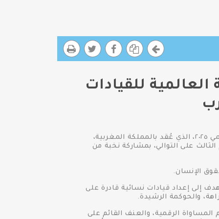
العالمية للقيادات
رب
شارك المجلس القومي لحقوق الإنسان في مؤتمر الأكاديمية العالمية للقيادات النسائية في العصر الرقمي ٢٠٢٥، الذي عُقد بالمملكة المغربية،
مج الأمم المتحدة الإنمائي (UNDP) بالشراكة مع UNEAD، وذلك للعام الثالث على التوالي، بمشاركة نخبة من
وق الإنسان.
رائدة تهدف إلى إعداد قيادات نسائية قادرة على
اهة، والحوكمة الرشيدة.
 المساواة الرقمية، والعنف القائم على