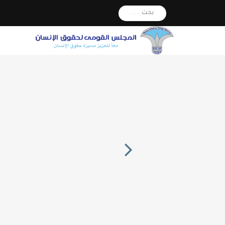
بحث . . .
Next