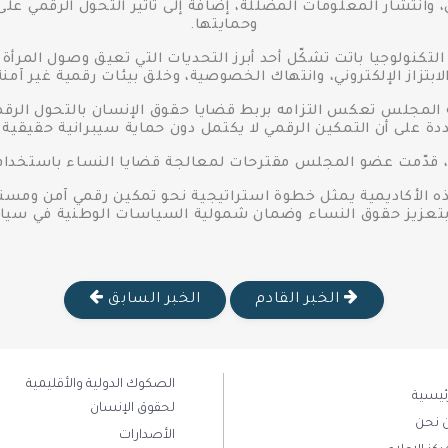
ي، وانتشار المعلومات المضللة، إضافة إلى تأثير التحول الرقمي عل
وحمايتها.
كنولوجيا باتت تشكّل أحد أبرز التحديات التي تعيق وصول المرأة إلى
لابتزاز الإلكتروني، وانتهاك الخصوصية، وخلق بيئات رقمية غير آمنة
 المجلس تعكس التزامه بربط قضايا حقوق الإنسان بالتحول الرقمي
ددة على أن التمكين الرقمي لا يكتمل دون حماية سيبرانية حقيقية
 قدّمت عضو المجلس مقترحات لمعالجة قضايا النساء باستخدام 
 الأكاديمية يمثل خطوة استراتيجية نحو تمكين رقمي آمن ومستدام 
بتعزيز حقوق النساء وضمان شمولية السياسات الوطنية في سياق
الخبر القادم
الخبر السابق
الصكوك الدولية والأقليمية
رئيسية
لحقوق الإنسان
 نحن
الأصدارات