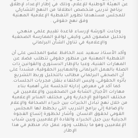
عن الهيئة الوطنية للإعلام، وذلك في إطار الإعداد لإطلاق
برنامج تدريبي متخصص انطلاقا من النهج التشاركي
للمجلس مستهدفا تطوير التغطية الإعلامية المهنية
وفق نهج حقوقي .
وجاءت الورشة لإرساء قاعدة تقييم علمي منهجي
وتحليل مضمون كمى وكيفي لواقع الممارسة الصحفية
والإعلامية في تناول الشأن البرلماني
وأكد الأستاذ سعيد عبد الحافظ عضو المجلس على أن
التغطية المهنية من منظور حقوقي تتطلب فضلا عن
المهارات الفنية، وعيا بالإطار الدستوري والقوانين ذات
الصلة بالعمل البرلمانى والمعايير الحقوقية، مشدداً على
أن الصحفي البرلماني مطالب بالتحليل وربط التشريع
بأثره الحقوقي، وليس الاكتفاء بنقل مجريات الجلسات.
كما أكد في معرض إدارته للجلسة علي أهمية بناء
مهارات الأجيال الشابة من الصحفيين والإعلاميين في
مختلف المواقع الإخبارية وفي مختلف المنابر الإعلامية
من خلال نهج تبادل الخبرات بين خبراء الصحافة والإعلام
بالإضافة إلي برامج التدريب التي يخطط لها المجلس
القومي لحقوق الانسان. وأشار لخطورة إتساع الفجوة
الجيلية بين جيل الخبراء والقادة الإعلاميين وبين شباب
الإعلاميين وهو ما يتطلب وجود عمل جاد منظم في هذا
الإطار.