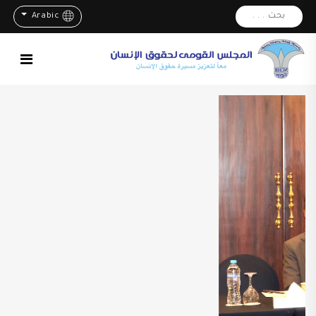
بحث . . .
Arabic