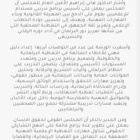
وأشار الدكتور هاني إبراهيم الأمين العام للمجلس أن
المجلس يعمل على تأسيس برنامج تدريبي مستدام
للإعلاميين يقوم على الدمج بين المعرفة القانونية وبناء
المهارات المهنية، ويهدف إلى تحسين جودة الخطاب
الإعلامي وتعزيز ثقة الجمهور في التغطية الصحفية التى
من شأنها تعزيز دور البرلمان في أداء دوره الرقابي
والتشريعى
وأسفرت الورشة عن عدد من التوصيات أبرزها: إعداد دليل
مهني للأخطاء الشائعة في التغطية البرلمانية
والحقوقية، وتصميم برنامج تدريبي مرن ومتعدد
المستويات (تأسيسي ومتقدم)، يتضمن التدريب على
النظام البرلماني وآليات التشريع والرقابة، وتحليل
الموازنات العامة والبيانات البرلمانية من منظور حقوقي،
وتعزيز مهارات التحقق واستخدام الوثائق الرسمية،
وإدراج المحاكاة البرلمانية، ودراسات الحالة، والتدريب
على أخلاقيات تغطية الانتهاكات، وربط أكواد النشر
والمواثيق المهنية بالممارسة اليومية داخل غرف الأخبار،
وتنفيذ مسارات تدريبية مشتركة تجمع بين الصحفيين
والبرلمانيين.
ومن الجدير بالذكر أن المجلس القومي لحقوق الانسان
يعمل علي تطوير عدة برامج قائمة علي النهج التشاركي
الحقوقي تتناول مهارات التغطية الإعلامية المهنية
المعمقة عند التعامل مع القضايا البرلمانية، والقضايا