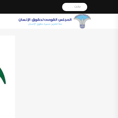
بحث . . .