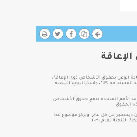
دة الوعي بحقوق الأشخاص ذوي الإعاقة،
ودمجهم في المجتمع بصورة كاملة وعلى قدر من المساواة مع الآخرين، وذلك بما يتماشى مع أجندة التنمية المستدامة ٢٠٣٠، واستراتيجية التنمية
ظور الإعاقة فى يونيو ٢٠١٩، والتي تقوم خلالها منظومة الأمم المتحدة بدمج حقوق الأشخاص
ذه الحقوق.
ن ديسمبر من كل عام. ويركز موضوع هذا
تنمية لعام ٢٠٣٠.