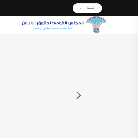
بحث . . .
Next