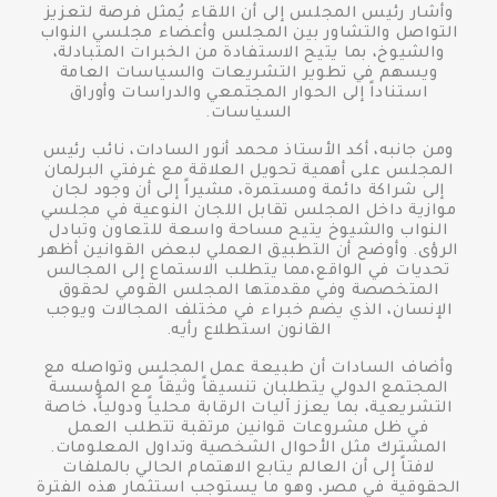
وأشار رئيس المجلس إلى أن اللقاء يُمثل فرصة لتعزيز
التواصل والتشاور بين المجلس وأعضاء مجلسي النواب
والشيوخ، بما يتيح الاستفادة من الخبرات المتبادلة،
ويسهم في تطوير التشريعات والسياسات العامة
استناداً إلى الحوار المجتمعي والدراسات وأوراق
السياسات.
ومن جانبه، أكد الأستاذ محمد أنور السادات، نائب رئيس
المجلس على أهمية تحويل العلاقة مع غرفتي البرلمان
إلى شراكة دائمة ومستمرة، مشيراً إلى أن وجود لجان
موازية داخل المجلس تقابل اللجان النوعية في مجلسي
النواب والشيوخ يتيح مساحة واسعة للتعاون وتبادل
الرؤى. وأوضح أن التطبيق العملي لبعض القوانين أظهر
تحديات في الواقع،مما يتطلب الاستماع إلى المجالس
المتخصصة وفي مقدمتها المجلس القومي لحقوق
الإنسان، الذي يضم خبراء في مختلف المجالات ويوجب
القانون استطلاع رأيه.
وأضاف السادات أن طبيعة عمل المجلس وتواصله مع
المجتمع الدولي يتطلبان تنسيقاً وثيقاً مع المؤسسة
التشريعية، بما يعزز آليات الرقابة محلياً ودولياً، خاصة
في ظل مشروعات قوانين مرتقبة تتطلب العمل
المشترك مثل الأحوال الشخصية وتداول المعلومات.
لافتاً إلى أن العالم يتابع الاهتمام الحالي بالملفات
الحقوقية في مصر، وهو ما يستوجب استثمار هذه الفترة