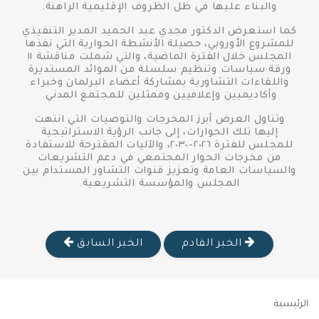
والبناء عليها في ظل الظروف الإقليمية الراهنة.
كما استعرض الدكتور مجدي عبد الحميد المدير التنفيذي
للمشروع الأوروبي، حصيلة الأنشطة الحوارية التي نفذها
المجلس خلال الفترة الماضية، والتي شملت مناقشة ١١
ورقة سياسات وتنظيم سلسلة من الموائد المستديرة
واللقاءات التشاورية بمشاركة أعضاء البرلمان وخبراء
وأكاديميين وإعلاميين وممثلين للمجتمع المدني.
وتناول العرض أبرز المخرجات والتوصيات التي انتهت
إليها تلك الحوارات، إلى جانب الرؤية الاستراتيجية
للمجلس للفترة ٢٠٢٦-٢٠٣٠، والآليات المقترحة للاستفادة
من مخرجات الحوار المجتمعي في دعم التشريعات
والسياسات العامة وتعزيز قنوات التشاور المستدام بين
المجلس والمؤسسة التشريعية.
الخبر القادم
الخبر السابق
الرئيسية