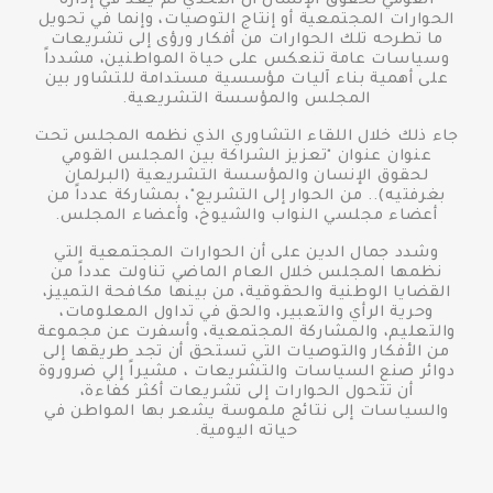
القومي لحقوق الإنسان أن التحدي لم يعد في إدارة
الحوارات المجتمعية أو إنتاج التوصيات، وإنما في تحويل
ما تطرحه تلك الحوارات من أفكار ورؤى إلى تشريعات
وسياسات عامة تنعكس على حياة المواطنين، مشدداً
على أهمية بناء آليات مؤسسية مستدامة للتشاور بين
المجلس والمؤسسة التشريعية.
جاء ذلك خلال اللقاء التشاوري الذي نظمه المجلس تحت
عنوان عنوان "تعزيز الشراكة بين المجلس القومي
لحقوق الإنسان والمؤسسة التشريعية (البرلمان
بغرفتيه).. من الحوار إلى التشريع"، بمشاركة عدداً من
أعضاء مجلسي النواب والشيوخ، وأعضاء المجلس.
وشدد جمال الدين على أن الحوارات المجتمعية التي
نظمها المجلس خلال العام الماضي تناولت عدداً من
القضايا الوطنية والحقوقية، من بينها مكافحة التمييز،
وحرية الرأي والتعبير، والحق في تداول المعلومات،
والتعليم، والمشاركة المجتمعية، وأسفرت عن مجموعة
من الأفكار والتوصيات التي تستحق أن تجد طريقها إلى
دوائر صنع السياسات والتشريعات ، مشيراً إلي ضروروة
أن تتحول الحوارات إلى تشريعات أكثر كفاءة،
والسياسات إلى نتائج ملموسة يشعر بها المواطن في
حياته اليومية.