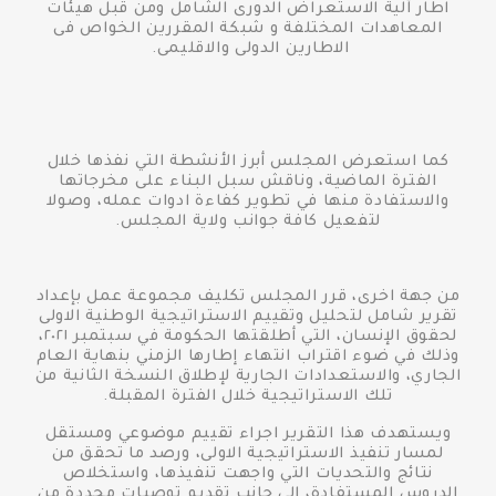
اطار آلية الاستعراض الدورى الشامل ومن قبل هيئات
المعاهدات المختلفة و شبكة المقررين الخواص فى
الاطارين الدولى والاقليمى.
كما استعرض المجلس أبرز الأنشطة التي نفذها خلال
الفترة الماضية، وناقش سبل البناء على مخرجاتها
والاستفادة منها في تطوير كفاءة ادوات عمله، وصولا
لتفعيل كافة جوانب ولاية المجلس.
من جهة اخرى، قرر المجلس تكليف مجموعة عمل بإعداد
تقرير شامل لتحليل وتقييم الاستراتيجية الوطنية الاولى
لحقوق الإنسان، التي أطلقتها الحكومة في سبتمبر ٢٠٢١،
وذلك في ضوء اقتراب انتهاء إطارها الزمني بنهاية العام
الجاري، والاستعدادات الجارية لإطلاق النسخة الثانية من
تلك الاستراتيجية خلال الفترة المقبلة.
ويستهدف هذا التقرير اجراء تقييم موضوعي ومستقل
لمسار تنفيذ الاستراتيجية الاولى، ورصد ما تحقق من
نتائج والتحديات التي واجهت تنفيذها، واستخلاص
الدروس المستفادة، إلى جانب تقديم توصيات محددة من