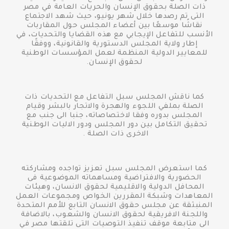
ذات الصلة بحقوق الإنسان والحريات العامة في مصر
التى تم رصدها خلال شهر يونيو، حيث شهد الاجتماع
نقاشًا موسعًا بين أعضاء المجلس حول المقاربات
الأنسب للتفاعل الإيجابي مع هذه القضايا والتحديات، في
إطار ولاية المجلس الدستورية والقانونية، ووفقًا
للمعايير الدولية المنظمة لعمل المؤسسات الوطنية
لحقوق الإنسان.
كما ناقش المجلس سبل التفاعل مع التحديات ذات
الصلة بملفي اللجوء والهجرة والاتجار بالبشر وقيام
المجلس بدوره وفقا لاختصاصاته، جنبا الى جنب مع
تحقيق التكامل بين دور المجلس ودور الاليات الوطنية
الاخرى ذات الصلة .
كما استعرض المجلس سبل تعزيز تواجده ومشاركته
الحضورية والافتراضية ومساهماته الموضوعية فى
المحافل الدولية والاقليمية لحقوق الانسان، وهيئات
المعاهدات وشبكة المقررين الخواص ومجموعات العمل
المنبثقة عن مجلس حقوق الانسان التابع للأمم المتحدة
واللجنة الافريقية لحقوق الانسان والشعوب، بالاضافة
الى متابعة موقف تنفيذ التوصيات التى تلقتها مصر في