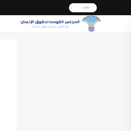
بحث . . .