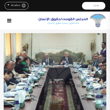
بحث . . .
Arabic