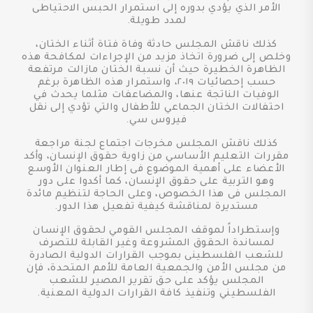
الأمر الذي يؤدي بدوره إلى استمرار الحبس الاحتياطى
لمدد طويلة.
كذلك ناقش المجلس حادثة وفاة فتاة أثناء الختان،
وخلص إلى ضرورة اتخاذ مزيد من الإجراءات لمكافحة هذه
الظاهرة الخطيرة حيث أن نسبة الختان مازالت مرتفعة
حسب إحصائيات ٢٠١٩، واستمرار هذه الظاهرة برغم
الوفيات الناتجة عنها، والمضاعفات مثلما يحدث في
احتفالات الختان الجماعي للأطفال والتي تؤدي إلى نقل
فيروس سي.
كذلك ناقش المجلس مخرجات اجتماع لجنة مراجعة
مقررات التعليم الأساسي من زاوية حقوق الإنسان، وأكد
الأعضاء على أهمية الموضوع فى إطار العنوان الأوسع
وهو التربية على حقوق الإنسان، كما أكدوا على دور
المجلس فى هذا الخصوص، وعلى الحاجة لتنظيم مائدة
مستديرة لمناقشة كيفية تفعيل هذا الدور.
وإستطراداً لموقف المجلس القومي لحقوق الإنسان
لمساندة الحقوق المشروعة وغير القابلة للتصرف
للشعب الفلسطينى بموجب القرارات الدولية الصادرة
من مجلس الأمن والجمعية العامة للأمم المتحدة، فإن
المجلس يؤكد على حق تقرير المصير للشعب
الفلسطيني وتنفيذ كافة القرارات الدولية المعنية.