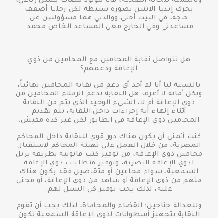
وبالنسبة للحالة الصحية، فأنا مولود مصاب بشلل رباعي،
بحرك إيديا الاثنين بصورة بسيطة لكن رجليا أضعف
حاجة، في البيت أختي ووالدتي هما مسؤولتين عن
مساعدتي وفي الخارج معي المساعد الخاص محمد.
هل تتواصل نقابة المحامين مع المحامين من ذوي
الإعاقة ودعمهم؟
بالنسبة ليا أنا لم أجد أي دعم من نقابة المحامين نهائياً،
وبكل أمانة لا أعرف هل النقابة تدعم الزملاء المحامين من
ذوي الإعاقة أم لا، الشيء الوحيد الذي يتم من النقابة
أثناء إنهاء أية إجراءات داخل النقابة، يتم تقديم
المحامين ذوي الإعاقة في الطابور لكن غير كدة مفيش.
كنت أتمنى أن يكون هناك دور قوي للنقابة داخل المحاكم
المصرية، من خلال العمل على تهيئة المحاكم لاستقبال
محامين ذوي الإعاقة، من توفير كتب قانونية بطريقة بريل
لذوي الإعاقة البصرية، وتوفير متطلبات ذوي الإعاقة
السمعية، سواء محامين أو متقاضين فقد يكون هناك
متهم من ذوي الإعاقة أو شاهد من ذوي الإعاقة، أو مجني
عليه، لذلك يجب توفير كل السبل لهم.
وللعدالة جناحين؛ القضاء والمحاماة، لذلك يجب أن تقوم
النقابة بتجهيز أسطوانات لذوي الإعاقة السمعية تكون