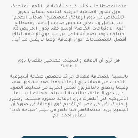
هذه المصطلحات كانت قيد مناقشة في الأمم المتحدة،
قبل صدور الاتفاقية الدولية الخاصة بحماية حقوق
الأشخاص من ذوي الإعاقة، فمصطلح "أصحاب الهمم"
غير شامل ولا يعني شخص صاحب إعاقة، ومصطلح
"ذوي الاحتياجات الخاصة" أوسع فقد يكون المريض ذي
احتياجات وقد يضم أشخاص من غير ذوي الإعاقة، لذلك
أفضل المصطلحات "ذوي الإعاقة" وهذا لا يقلل منا أبداً.
هل ترى أن الإعلام والسينما مهتمين بقضايا ذوي
الإعاقة؟
بالنسبة للصحافة فهناك جرائد تخصص صفحة أسبوعية
للتحدث عن قضايا ذوي الإعاقة وهذا جهد مشكور لهم،
وفيما يتعلق بالتلفزيون نتمنى المزيد من تسليط الضوء
على ذوي الإعاقة، وبالنسبة للسينما فهناك السينما
الأمريكية التي أظهرت ذوي الإعاقة بصورة مختلفة وبصور
إيجابية، لكن في مصر تم تقديم ذوي الإعاقة في صورة أن
الجميع يريد استغلالهم كما ظهر في فيلم "صباحه كدب"
للفنان أحمد آدم.