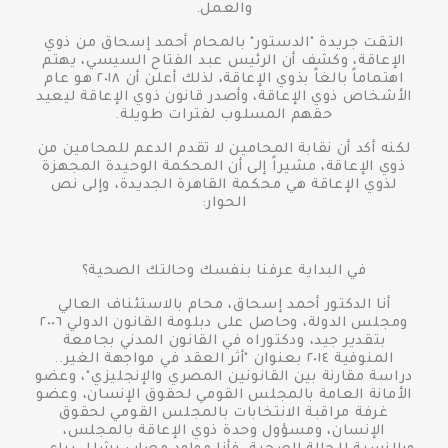
والعمل.
التقت جريدة "الدستور" بالمحام أحمد إسحاق من ذوي
الإعاقة، وكشف أن الرئيس عبد الفتاح السيسي، يهتم
اهتماماً بالغاً بذوي الإعاقة، لذلك أعلن أن ٢٠١٨ هو عام
الأشخاص ذوي الإعاقة، وأصدر قانون ذوي الإعاقة ليعيد
حقهم المسلوب لفترات طويلة.
لكنه أكد أن نقابة المحامين لا تقدم الدعم للمحامين من
ذوي الإعاقة، مشيراً إلى أن المحكمة الوحيدة المجهزة
لذوي الإعاقة هي محكمة القاهرة الجديدة، وإلى نص
الحوار:
في البداية عرفنا بنفسك وحالتك الصحية؟
أنا الدكتور أحمد إسحاق، محام بالاستئناف العالي
ومجلس الدولة، وحاصل على دبلومة القانون الدولي ٢٠٠٦
بتقدير جيد، ودكتوراه في القانون المدني بجامعة
المنوفية ٢٠١٤ بعنوان "أثر العقد في مواجهة الغير..
دراسة مقارنة بين القانونين المصري والإنجليزي"، وعضو
الأمانة العامة بالمجلس القومي لحقوق الإنسان، وعضو
غرفة مراقبة الانتخابات بالمجلس القومي لحقوق
الإنسان، ومسؤول وحدة ذوي الإعاقة بالمجلس،