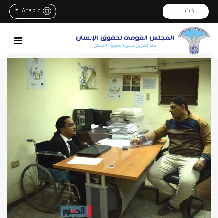
بحث . . .
Arabic