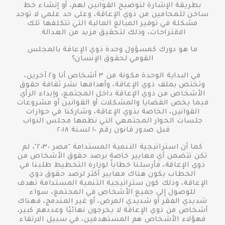
بطريقة الإشارة لتوضيح القوانين لهم، أو إنشاء خط
ساخن للمحامين من ذوي الإعاقة، وعلى حد علمي لا توجد
مشكلة في توفير المبالغ المالية التي تتكلفها تلك
الاقتراحات، وذلك لتحقيق مزيد من العدالة.
ما هو دورك كمسؤول وحدة ذوي الإعاقة بالمجلس
القومي لحقوق الإنسان؟
في البداية الوحدة مكونة من ٣ أشخاص أنا و٢ آخرين،
وتختص بملف ذوي الإعاقة، وأهدافها نشر ثقافة حقوق
الأشخاص من ذوي الإعاقة داخل المجتمع، وإبداء الرأي
فيما يخص القضايا والمشكلات أو القوانين أو مشروعات
القوانين، الخاصة بذوي الإعاقة، وشاركنا في حوارات
جلسات الحوار المجتمعي التي نظمها مجلس النواب
قبل صدور قانون رقم ١٠ لسنة ٢٠١٨.
كما أن استراتيجية التنمية المستدامة "مصر ٢٠٣٠"، لم
تكن تتضمن أي معايير خاصة برصد حقوق الأشخاص من
ذوي الإعاقة، فأرسلنا خطاباً لوزارة التخطيط طلبنا في
الخطاب يكون هناك معايير أكثر لرصد حقوق ذوي
الإعاقة، وذلك كون ستراتيجية التنمية المستدامة تهدف
للوصول إلى جميع الأشخاص في المجتمع، سواء
شديدي الفقر أو شديدي المرض، أو غير المندمج، فهناك
أشخاص من ذوي الإعاقة لا يخرجون نهائيًا وعددهم كبير،
فهؤلاء الأشخاص هم المستهدفين، في سبيل الارتقاء