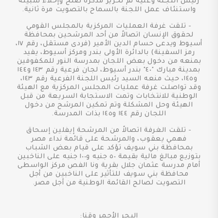
رئيس اللجنة وعليه تم تحرير مذكرة صلح وإخلاء سبيله
واستنئاف عمل اللجنة بالسماح بالتصويت مرة ثانية.
- تلقت غرفة العمليات المركزية بالمجلس القومي
لحقوق الإنسان اتصالاً من أحد المرشحين بمحافظة
أسيوط ويدعى حسام الدين الأمير (فردى مستقل، رقم ١٧،
رمز السفينة) بالدائرة الأولى بندر ومركز أسيوط، يفيد
بمنعه من دخول بعض اللجان بمدرسة النور للمكفوفين
بمدينة مبارك "٤٠" بندر أسيوط، لجان فرعية رقم ١٤٣ و١٤٤
و١٤٥، حيث منعه السيد رئيس اللجنة الفرعية رقم ١٤٣،
وقد تواصلت غرفة عمليات المجلس المركزية مع الهيئة
الوطنية للانتخابات وتمت الاستجابة السريعة من قبل
الهيئة وحل المشكلة وتم تمكين المرشح من دخول
اللجان رقم ١٤٤ و١٤٥ بذات المدرسة.
- تلقت الغرفة اتصالاً من المرشحة إيفلين إسحاق
فهمي يعقوب، والمرشحة على قائمة نداء مصر
بمحافظة بني سويف تؤكد على قيام بعض الشباب
بتوزيع مبالغ مالية بقيمة ٥٠ جنيه و١٠٠ جنيه على الناخبين
أمام مدرسة عثمان جلال بقرية ونا الفص مركز الواسطى
محافظة بني سويف للتأثير على الناخبين من أجل
التصويت لصالح القائمة الوطنية من أجل مصر.
البحر الأحمر وقنا: