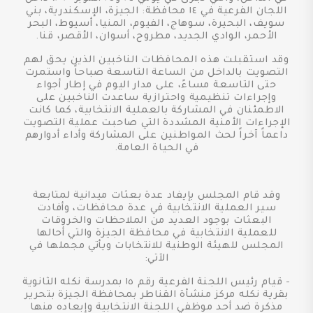
اللجان الفرعية في ١٤ محافظة: الجيزة، الإسكندرية، بني
سويف، البحيرة، سوهاج، الفيوم، المنيا، أسيوط، البحر
الأحمر، الوادي الجديد، مطروح، أسوان، الأقصر، قنا.
وقد استقبلت هذه المحافظات الناخبين الذين يحق لهم
التصويت بالداخل من الساعة التاسعة صباحاً واستمرت
حتى التاسعة مساءً، على مدار اليوم في إطار أجواء
وإجراءات تنظيمية واحترازية ساعدت الناخبين على
الاطمئنان في المشاركة بالعملية الانتخابية، كما كانت
الإجراءات الأمنية المشددة التي صاحبت عملية التصويت
داعماً آخراً لحث المواطنين على المشاركة وأداء أدوارهم
في الحياة العامة.
وقد قام المجلس بإيفاد عدة بعثات ميدانية لمتابعة
سير العملية الانتخابية في عدة محافظات، وأفادت
البعثات بوجود العديد من الملاحظات والخروقات
للعملية الانتخابية في محافظة الجيزة والتي أحالها
المجلس للهيئة الوطنية للانتخابات ويأتي مجملها في
الآتي:
- قيام رئيس اللجنة الفرعية رقم ١٥ بمدرسة نكله الثانوية
بقرية نكله مركز منشأة القناطر بمحافظة الجيزة بتحرير
مذكرة ضد أحد موظفي اللجنة الانتخابية وإبعاده منها