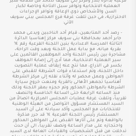
فرعية بدائرة بندر ومركز بني سويف للتأكد من سلامة سير
العملية الانتخابية وتوافر سبل الاتاحة وخاصة لكبار
السن والأشخاص ذوي الإعاقة وتوافر الإجراءات
الاحترازية، في حين تلقت غرفة فرع المجلس ببني سويف
الآتي:
- رصد أحد المتابعين، قيام أحد الناخبين ويدعى محمد
جابر أحمد بمحافظة بنى سويف مركز إهناسيا الدائرة
الثالثة المدرسة الاعدادية بنين اللجنة الفرعية رقم ٦٤
بقرية ميانه، مع بداية عمل اللجنة وبعد وقت الراحة،
مشاجرة بين رئيس اللجنة وأحد الموظفين القائمين على
سير العملية الانتخابية، مما أدى إلى إصابة الموظف
بكسر في الذراع، مما نتج عنه إيقاف عملية التصويت
داخل اللجنة، وتم استدعاء قوات الشرطة للقبض على
المواطن وعمل محضر له وأثناء نقله إلى مركز الشرطة
أهناسيا تجمهر الأهالى بالقرية ومنعت خروج سيارة
الشرطة بالمواطن المذكور وتم حجزه بمقر اللجنة وذلك
منذ الساعه الرابعة حتى الساعة الخامسة والنصف
تقريباً، وتلقت غرفة عمليات المجلس المركزية اتصالاً من
السيد المستشار مسؤول التواصل من الهيئة الوطنية
للانتخابات مع المجلس، وأكد سيادته على أن السيد
المستشار رئيس اللجنة الفرعية ٦٤ قد حرر مذكرة
بالواقعة وتم على أثارها القبض على المواطن المذكور
واحتجازه على مدار الساعة ونصف تقريباً، الى أن حدث
تدخلات من قبل الشخصيات والقيادات العامة لدى السيد