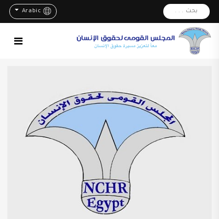
بحث . . .
Arabic