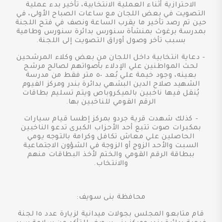
الاحترازية أثناء العملية الانتخابية، تأخير بدء عملية
التصويت في بعض اللجان مع ساعات الصباح الأولى، في
حين تم رصد تأخير ما يقرب الساعة ونصف في فتح اللجنة
بمدرسة برغوث بمنشأة سنورس بدائرة سنورس وطامية
بسبب تأخر وصول أوراق التصويت إلى اللجنة.
- دعاية انتخابية داخل اللجان من بعض وكلاء المرشحين
لحث المواطنين علي الإدلاء بأصواتهم لصالح مرشح
بعينه، وجود خيمة علي بُعد ٥٠ متر فقط من مدرسة
الشهيد صلاح الدين البشهي بدائرة بندر ومركز الفيوم
يُنقل فيها ناخبين بالميكروباص ويتم تسليم بطاقات
الرقم القومي للناخبين بها.
- كذلك شهدت قرية جردو بمركز إطسا قيام سيارات
بمكبرات صوت تتبع أحد الأحزاب الكبرى تدعو الناخبين
الحاصلين علي معاش تكافل وكرامة بالتوجه يومي
السبت والأحد الزوج أو الزوجة في الشؤون الاجتماعية
ببطاقة الرقم القومي والختم لأخذ البطاقات منهم
والانتخاب.
محافظة بنى سويف:
قام متابعو المجلس بجولات ميدانية لزيارة عدد ١٥ لجنة