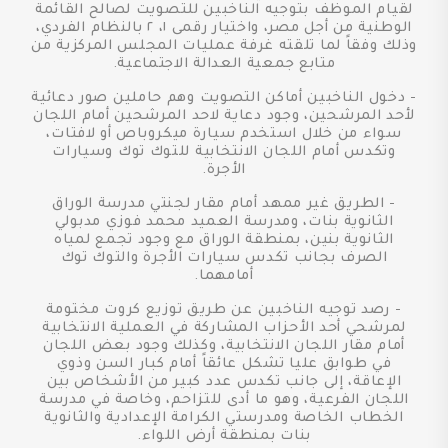
لقيام الموظف بتوجيه الناخبين للتصويت لصالح القائمة
الوطنية من أجل مصر، واختيار رقمى ١، ٢ بالنظام الفردي،
وذلك وفقاً لما تلقته غرفة عمليات المجلس المركزية من
متابع جمعية العدالة الاجتماعية.
- دخول الناخبين أماكن التصويت وهم حاملين صور دعائية
لأحد المرشحين، وجود دعاية لاحد المرشحين أمام اللجان
سواء من خلال استخدم سيارة ميكروباص أو لافتات،
وتكدس أمام اللجان الانتخابية للتوك توك وسيارات
الأجرة.
- الطريق غير ممهد أمام مقار لجنتي مدرسة الوراق
الثانوية بنات، ومدرسة العميد محمد فوزي مدبولي
الثانوية بنين، بمنطقة الوراق مع وجود تجمع لمياه
الصرف بجانب تكدس سيارات الأجرة والتوك توك
أمامهما.
- رصد توجيه الناخبين عن طريق توزيع كروت مختومة
لمرشحي أحد الأحزاب المشاركة في العملية الانتخابية
أمام مقار اللجان الانتخابية، وكذلك وجود بعض اللجان
في طوابق عليا تشكل عائقاً أمام كبار السن وذوي
الإعاقة، إلى جانب تكدس عدد كبير من الأشخاص بين
اللجان الفرعية، وهو ما أدى للتزاحم، وخاصة في مدرسة
الخطاب الخاصة ومدرستي الكرامة الإعدادية والثانوية
بنات بمنطقة أرض اللواء.