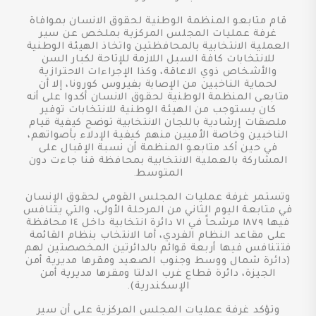
قام متابعو المنظمة الوطنية لحقوق الانسان بموافاة
غرفة عمليات المجلس المركزية بملخص عن سير
العملية الانتخابية بالمحافظتين واتخاذ الهيئة الوطنية
للانتخابات كافة السبل اللازمة للإتاحة لكبار السن
والأشخاص ذوي الاعاقة، وكذا الإجراءات الاحترازية
لحماية الناخبين من الإصابة بفيروس كورونا، إلا أن
متابعى المنظمة الوطنية لحقوق الانسان أكدوا على أنه
كان يستوجب من الهيئة الوطنية للانتخابات توفير
ملصقات إرشادية باللجان الانتخابية توضح كيفية قيام
الناخبين وخاصة الأميين منهم كيفية الإدلاء بأصواتهم،
في حين أكد متابعو المنظمة أن نسبة الإقبال على
المشاركة بالعملية الانتخابية بمحافظة قنا جاءت دون
المتوسط.
وتستمر غرفة عمليات المجلس القومي لحقوق الإنسان
في متابعة اليوم الثاني من المرحلة الأولى، والتي يتنافس
فيها ١٨٧٩ مرشحاً في ٧١ دائرة انتخابية داخل ١٤ محافظة
على مقاعد النظام الفردي، أما الانتخاب بنظام القائمة
فتتنافس فيها أربعة قوائم بالدائرتين المخصصتين لهم
(دائرة شمال ووسط وجنوب الصعيد ومقرها مديرية أمن
الجيزة، دائرة قطاع غرب الدلتا ومقرها مديرية أمن
الإسكندرية).
وتؤكد غرفة عمليات المجلس المركزية على أن سير