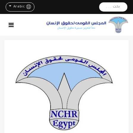
بحث . . .
Arabic