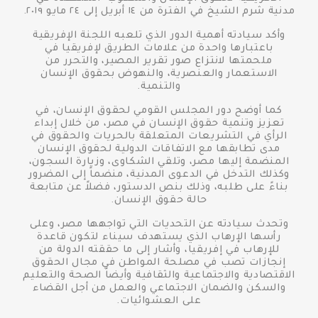
مدنية شرم الشيخ في الفترة من ١٤ أبريل إلى ٢٤ مايو ٢٠١٩.
وأكد سيادته أهمية الدور الذي تلعبه اللجنة الإفريقية
باعتبارها واحدة من علامات الطريق لإفريقيا في
ملحمتها لانتزاع صور تقرير المصير، والتحرر من
الاستعمار والعنصرية، والنهوض بحقوق الإنسان
والتنمية.
كما أوضح دور المجلس القومي لحقوق الإنسان، في
تعزيز وتنمية حقوق الإنسان في مصر، من خلال إبداء
الرأي في التشريعات المتعلقة بالحريات والحقوق في
مدى تطابقها مع الاتفاقات الدولية لحقوق الإنسان
المنضمة إليها مصر، وتلقي الشكاوى، وزيارة السجون،
وكذلك التدخل في الدعوى المدنية، منضماً إلى المضرور
بناءً على طلبه، وذلك بنص الدستور، فضلاً عن متابعة
حالة حقوق الإنسان.
وتحدث سيادته عن التحديات التي تواجهها مصر، وعلى
رأسها الإرهاب الذي يستهدف سيناء لتكون قاعدة
للإرهاب في إفريقيا، وأشار إلى ما حققته الدولة من
إنجازات تصب في مصلحة المواطن في مجال الحقوق
الاقتصادية والاجتماعية والثقافية وأيضاً الصحة والتعليم
والسكن والضمان الاجتماعي والعمل من أجل القضاء
على العشوائيات.