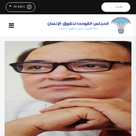
بحث . . .
Arabic