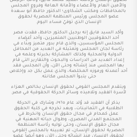
لحقوق الإنسان برئاسة السيد محمد فايق، ونائب الرئيس
والأمين العام والأعضاء والأمانة العامة وفروع المجلس
بالمحافظات ومكتب الشكاوى؛ الدكتور حافظ أبو سعدة
عضو المجلس ورئيس المنظمة المصرية لحقوق
الإنسان الذي توفيّ مساء اليوم.
وأكد السيد فايق إنه برحيل الدكتور حافظ، فقدت مصر
أحد الحقوقيين الوطنيين المتميزين، وأحد أعضاء
المجلس المؤسسين، والذي قام بدور متميز وبنّاء في
رئاسة لجان المجلس وتمثيله في العديد من المحافل
الدولية والمحلية وكذلك المشاركة بخبرته وعلمه في
إعداد العديد من الدراسات والبحوث والتقارير التي قام
بها المجلس منذ إنشائه وحتى الآن، وأن المجلس فقد
أحد أعمدته ورموزه المخلصة، والذي عمل بكل جد وإخلاص
حتى يتبوأ المجلس مكانته.
ويتقدم المجلس القومي لحقوق الإنسان بخالص العزاء
لأسرة الفقيد وتلاميذه وسائر الحركة الحقوقية في مصر.
يذكر أن الفقيد قد وُلد عام ١٩٦٥، وشارك في الحركة
الطلابية في الثمانينات، وبعد تخرجه في كلية الحقوق
عمل كمحام في مجال حقوق الإنسان وانخرط في
المجتمع المدني المصري، وطوال حياته المهنية في
مجال حقوق الإنسان، وحتى توليه رئاسة المنظمة
المصرية لحقوق الإنسان، تم تعيينه بالمجلس القومي
لحقوق الإنسان منذ إنشائه وحتى الآن، وهو أيضاً عضو