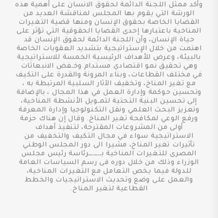
وأكد ممثل اللجنة الدائمة لحقوق الانسان على أهمية هذه
الورشة التي يقوم بها المجلس لمناقشة العديد من
القضايا الخاصة بحقوق الإنسان ومنها قضية التغيرات
المناخية باعتبارها إحدى القضايا الحقوقية التي تؤثر على
حياة الإنسان، وأن اللجنة الدائمة لحقوق الإنسان قد
اهتمت من خلال الإستراتيجية بتشديد العقوبات الخاصة
بالبيئة، وعرض للأهداف الرئيسية الخمسة للاستراتيجية
وهي تحقيق نمو اقتصادي مستدام وخـفض الانبعاثات
في مختلف القطاعات، وبناء المرونة والقدرة على التكيف
مع تغير المناخ، وتخفيف الآثار السلبية المرتبطة به ،
وتحسين حوكمة وإدارة العمل في هذا المجال ، بالإضافة
إلى تحسين البنية التحتية لتمـويل الأنشطة المناخية،
وتعزيز البحث العلمي ونقل التكنولوجيا وإدارة المعرفة
ورفع الوعي لمكافحة تغير المناخ. وقال إن هناك حزمة
أولى من المشروعات المقترحة، لتنفيذ أهداف
الاستراتيجية سواء في مجال التكيف والتخفيف من
تأثيرات تغير المناخ، مشيرا الى دور المجلس الوطني
المصرى للتغيرات المناخية بـــــــرئاسة رئيس مجلس
الوزراء وذلك من خلال دوره فى رسم السياسات العامة
للدولة فيما يخص التعامل مع التغيرات المناخية،
والعمل على وضع وتحديث الاستراتيجيات والخطط
القطاعية لتغير المناخ.