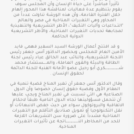
تأثيراً مباشراً على حياة الإنسان وأن المجلس سوف
يقوم بتنظيم عدة فعاليات لمناقشة هذا المحور الهام
خلال الفترة القادمة، وأن هذه الورشة تناولت عدداً من
المحاور وهي التغيرات المناخية في مصر والعالم
"التـداعيات وآليات التكيف"، الأطر التشريعية والتنفيذية
لمجابهة تحديات التغيرات المناخية، والأطر التشريعية
الدولية الحاكمة.
و قد افتتح أعمال الورشة السيد السفير فهمى فايد
الأمين العام للمجلس وبحضور الدكتور أنس جعفر رئيس
اللجنة التشريعية، والنائب عبد الخالق عياد رئيس لجنة
الطاقة والبيئة والقوى العاملة، والمـــستشار محمد
شــــــــــــكري أبو رحيل عضو الأمانة الفنية للجنة الدائمة
لحقوق الإنسان .
وقال الدكتور أنس جعفر أن تغير المناخ قضية تنمية في
المقام الأول وقضية حقوق إنسان خصوصا وأن الدول
الصناعية هي التي تسببت في تغير المناخ ويجب عليها
أن تتحمل مسؤوليتها تجاه الدول النامية طبقاً لاحكام
الاتفاقية والبروتوكول سواء من حيث خفض الانبعاثات أو
نقل التكنولوجيا أو تمويل صناديق التأقلم مع التغيرات
المناخية مشدداً على ضرورة سن التشريعات اللازمة
للحد من المخاطر النـــــــــــاتجة عن تأثيرات التغيرات
المناخية.