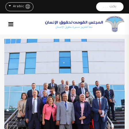
بحث . . .
Arabic