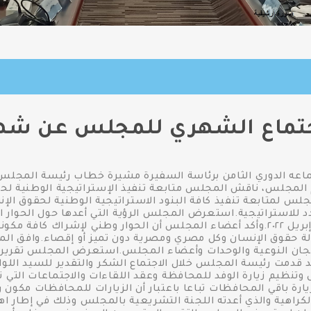
تماع الشهري للمجلس عن شهر يون
اعه الدوري الثامن برئاسة السفيرة مشيرة خطاب رئيسة المجلس
المجلس، ناقش المجلس متابعة تنفيذ الإستراتيجية الوطنية ل
لمتابعة تنفيذ كافة البنود الاستراتيجية الوطنية لحقوق الإنس
 للاستراتيجية.استعرض المجلس الرؤية التي أعدها حول الحوار ا
الجمهورية في إفطار الأسرة المصرية ٢٦ إبريل ٢٠٢٢.وأكد أعضاء المجلس أن الحوار 
لة حقوق الإنسان وكل مصري ومصرية دون تميز أو إقصاء.وافق ال
ن رؤساء اللجان النوعية والوحدات وأعضاء المجلس.استعرض المجلس تقر
د قدمت رئيسة المجلس خلال الاجتماع الشكر والتقدير للسيد اللو
تنظيم زيارة الوفد للمحافظة وعقد اللقاءات والاجتماعات التي ت
رة باقي المحافظات تباعا باعتبار أن الزيارات للمحافظات مك
اهية والذي أعدته اللجنة التشريعية بالمجلس وذلك في إطار ا