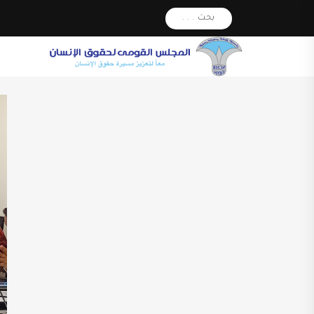
بحث . . .