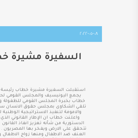
٠٨-٠٥-٢٠٢٢
السفيرة مشيرة خط
استقبلت السفيرة مشيرة خطاب رئيسة ال
يجمع اليونيسيف والمجلس القومي لحقوق
خطاب بخبرة المجلس القومي للطفولة وال
تلقي الشكاوى بمجلس حقوق الانسان سوف ي
والامومة لتنفيذ الاستراتيجية الوطني
واعلنت خطاب ان الإطار القانوني الذ
الدستورية من شأنه تعزيز انفاذ القانون ب
تتحقق علي الارض ويفخر بها المصريون . 
العنف ضد الاطفال ومنها زواج الاطفال وت