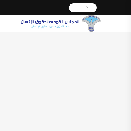
بحث . . .