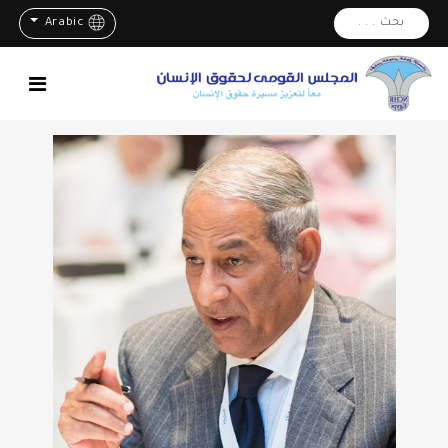
بحث . . .
Arabic