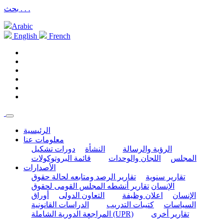
بحث . . .
Arabic
English
French
الرئيسية
معلومات عنا
الرؤية والرسالة
النشأة
دورات تشكيل
المجلس
اللجان والوحدات
قائمة البروتوكولات
الأصدارات
تقارير سنوية
تقارير الرصد ومتابعه لحالة حقوق
الإنسان
تقارير أنشطه المجلس القومى لحقوق
الإنسان
اعلان وظيفة
التعاون الدولى
أوراق
السياسات
كتيبات التدريب
الدراسات القانونية
تقارير أخرى
المراجعة الدورية الشاملة (UPR)