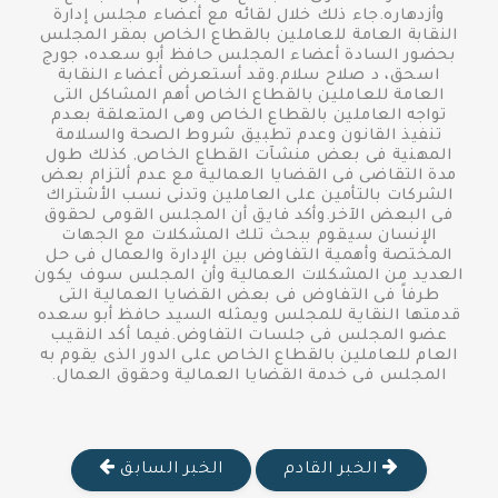
وأزدهاره.جاء ذلك خلال لقائه مع أعضاء مجلس إدارة
النقابة العامة للعاملين بالقطاع الخاص بمقر المجلس
بحضور السادة أعضاء المجلس حافظ أبو سعده، جورج
اسحق، د صلاح سلام.وقد أستعرض أعضاء النقابة
العامة للعاملين بالقطاع الخاص أهم المشاكل التى
تواجه العاملين بالقطاع الخاص وهى المتعلقة بعدم
تنفيذ القانون وعدم تطبيق شروط الصحة والسلامة
المهنية فى بعض منشآت القطاع الخاص, كذلك طول
مدة التقاضى فى القضايا العمالية مع عدم ألتزام بعض
الشركات بالتأمين على العاملين وتدنى نسب الأشتراك
فى البعض الآخر.وأكد فايق أن المجلس القومى لحقوق
الإنسان سيقوم ببحث تلك المشكلات مع الجهات
المختصة وأهمية التفاوض بين الإدارة والعمال فى حل
العديد من المشكلات العمالية وأن المجلس سوف يكون
طرفاً فى التفاوض فى بعض القضايا العمالية التى
قدمتها النقاية للمجلس ويمثله السيد حافظ أبو سعده
عضو المجلس فى جلسات التفاوض.فيما أكد النقيب
العام للعاملين بالقطاع الخاص على الدور الذى يقوم به
المجلس فى خدمة القضايا العمالية وحقوق العمال.
الخبر القادم
الخبر السابق