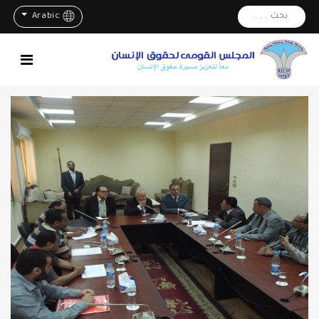
بحث . . .
Arabic