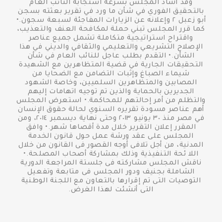
وقد أشاد المجلس بسرعة استجابة النائب العام
بالتحقيق الفوري في شأن ما ورد في تقرير بعثته بسجن
أبو زعبل ٢ وإعلانه عن الزيارات المفاجئة لسبعة سجون.•
كما قرر المجلس تبني حملة لمكافحة العنف والتعذيب،
واقتراح استراتيجية متكاملة تشمل جميع عناصر
الإصلاح التشريعي والتعليمي والثقافي والديني في هذا
الشأن.• التقدم بطلب عاجل للنائب العام في شأن
التحقيقات الجارية في قضية المتظاهرين مع الشهيدة
شيماء الصباغ وإثبات التضامن مع الضحايا من
المصابين والمتظاهرين السلميين، وخاصة الشهود
الجديرين بالحماية والذين تم توجيه اتهامات إليهم
والتظلم من أمر إحالتهم للمحاكمة.• استعرض المجلس
أهم عناصر مسودة تقريره السنوي لحالة حقوق الإنسان
في مصر منذ ٣٠ يونيو ٢٠١٣ وحتى نهاية ديسمبر ٢٠١٤، ومن
المقرر إعلان التقرير خلال مدة أقصاها شهر.• وافق
المجلس على عقد ورشة عمل حول قانون الخدمة
المدنية، من أجل تلافى أوجه القصور فى القانون من خلال
اللا ئحة التنفيذية وذلك بمشاركة أصحاب المصلحة.•
ناقش المجلس مشاركته فى جلستة المراجعة الدورية
الشاملة بجنيف ودور المجلس فى متابعة وتفعيل
التوصيات التى تم إقرارها بالتعاون مع اللجنة الوطنية
التى أنشئت لهذا الغرض.