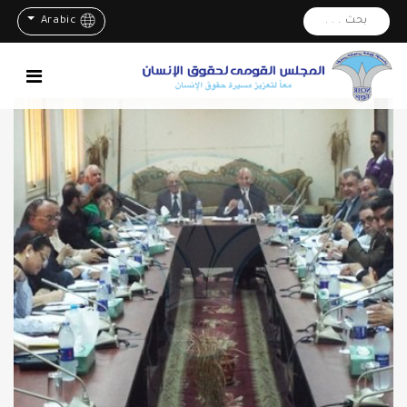
بحث . . .
Arabic