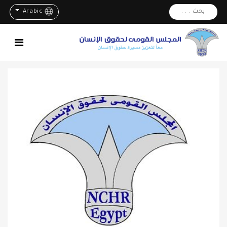
بحث . . .
Arabic