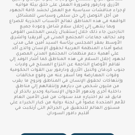
الأزرق ودارفور وضرورة العمل على خلق بيئة مواتيه
لإجراء مناقشات سياسية مع العمل لحشد كافة الجهود
من أجل التوصل إلي حل سلمى وسياسي للمشاكل
الواقعه في هذه المناطق تعالج الأسباب الجذرية للصراع
وبما ينتهى إلي إحلال سلام شامل وعودة جميع
النازحين.جاء ذلك خلال إستقبال رئيس المجلس القومى
وفد تحالف جماعات المجتمع المدنى في أفريقيا والشرق
الأوسط بمقر المجلس برئاسة السيد أمين مكى مدنى
عضو أمناء المنظمة العربية لحقوق الإنسان والذى أكد
علي أهمية دعم منظمات المجتمع المدنى المصري
لجهود إجلال السلام في هذه المناطق.كما أشار الوفد إلي
تفاقم الأوضاع الناجمة عن النزاع المسلح في ولايات
جنوب كردفان والنيل الأزرق ودارفور بين القوات الحكومية
وقوات المعارضة وما أسفر عنه من وقوع مخالفات
وإنتهاكات لحقوق الإنسان في المناطق ونزوح ما يقرب
من مليون شخص من ديارهم وإنتقالهم إلي مناطق
داخلية أخرى وتدهور الأحوال الإنسانية.وجدير بالذكر أن
فايق قد تم اختياره منذ سنوات من قبل الأمين العام
للأمم المتحدة عضواً في لجنة دولية من كبار الخبراء علي
مستوى العالم للتحقيق في الجرائم التى أرتكبت في
أقليم دافور السودان.