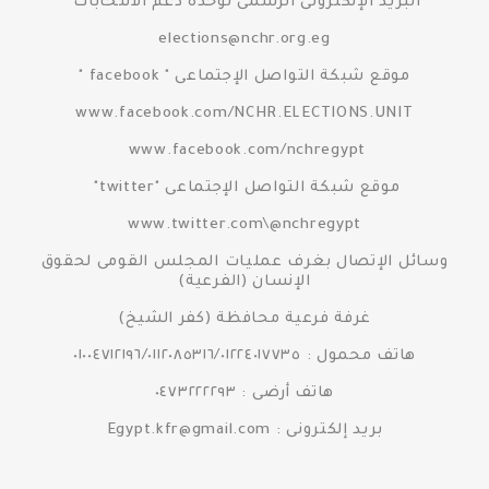
البريد الإلكترونى الرسمى لوحدة دعم الانتخابات
elections@nchr.org.eg
موقع شبكة التواصل الإجتماعى " facebook "
www.facebook.com/NCHR.ELECTIONS.UNIT
www.facebook.com/nchregypt
موقع شبكة التواصل الإجتماعى "twitter"
www.twitter.com\@nchregypt
وسائل الإتصال بغرف عمليات المجلس القومى لحقوق
الإنسان (الفرعية)
غرفة فرعية محافظة (كفر الشيخ)
هاتف محمول : ٠١٠٠٤٧١٢١٩٦/٠١١٢٠٨٥٣١٦/٠١٢٢٤٠١٧٧٣٥
هاتف أرضى : ٠٤٧٣٢٢٢٢٩٣
بريد إلكترونى : Egypt.kfr@gmail.com