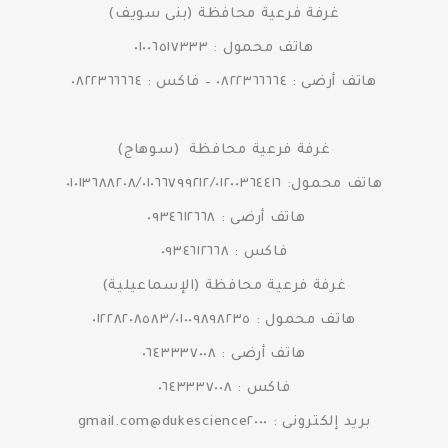
غرفة فرعية محافظة (بنى سويف)
هاتف محمول : ٠١٠٠٦٥١٧٣٣٣
هاتف أرضى : ٠٨٢٢٣٦٦٦٦٤ – فاكس : ٠٨٢٢٣٦٦٦٦٤
غرفة فرعية محافظة (سوهاج)
هاتف محمول: ٠١٠١٣٦٨٨٢٠٨/٠١٠٦٦٧٩٩٢١٢/٠١٢٠٠٣٦٤٤١٦
هاتف أرضى : ٠٩٣٤٦١٢٦٦٨
فاكس : ٠٩٣٤٦١٢٦٦٨
غرفة فرعية محافظة (الإسماعيلية)
هاتف محمول : ٠١٢٢٨٢٠٨٥٨٣/٠١٠٠٩٨٩٨٢٣٥
هاتف أرضى : ٠٦٤٣٣٣٧٠٠٨
فاكس : ٠٦٤٣٣٣٧٠٠٨
بريد إلكترونى : dukescience٢٠٠٠@gmail.com