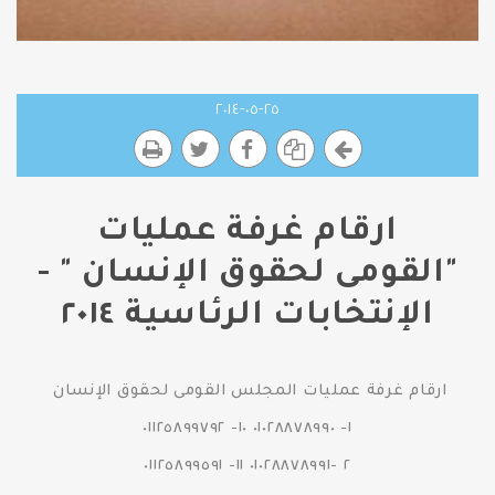
٢٥-٠٥-٢٠١٤
ارقام غرفة عمليات
"القومى لحقوق الإنسان " -
الإنتخابات الرئاسية ٢٠١٤
ارقام غرفة عمليات المجلس القومى لحقوق الإنسان
١- ٠١٠٢٨٨٧٨٩٩٠ ١٠- ٠١١٢٥٨٩٩٧٩٢
٢ -٠١٠٢٨٨٧٨٩٩١ ١١- ٠١١٢٥٨٩٩٥٩١