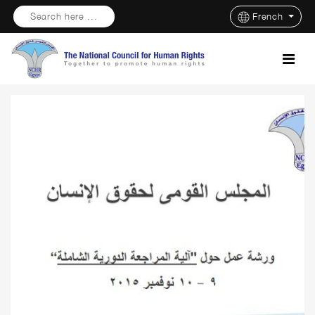
Search here ...
French