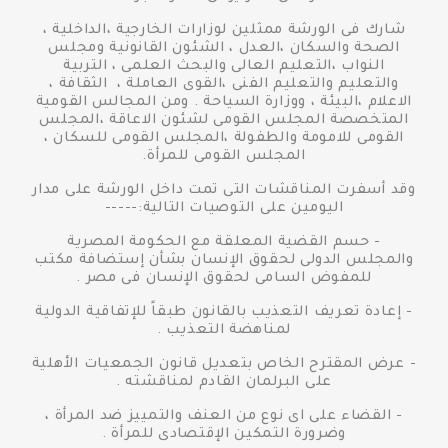
شارك فى الورشة ممثلين لوزارات الخارجية ،الداخلية ،
الصحة والسكان ،العدل ، الشئون القانونية ومجلس
النواب ،التعليم العالى والبحث العلمى ، التربية
والتعليم والتعليم الفنى ،القوى العاملة ، الثقافة ،
الاعلام ،البيئة ، ووزارة السياحة . ومن المجالس القومية
المتخصصة المجلس القومى لشئون الاعاقة ،المجلس
القومى للامومة والطفولة ،المجلس القومى للسكان ،
المجلس القومى للمرأة.
وقد أسفرت المناقشات التى تمت داخل الورشة على مدار
اليومين على التوصيات التالية:-----
- حسم القضية المعلقة مع الحكومة المصرية
والمجلس الدولى لحقوق الإنسان بشأن إستضافة مكتب
للمفوض السامى لحقوق الإنسان فى مصر .
- إعادة تعريف التعذيب بالقانون طبقاً للإتفاقية الدولية
لمناهضة التعذيب .
- عرض المقترح الخاص بتعديل قانون الجمعيات الأهلية
على البرلمان القادم لمناقشته .
- القضاء على اى نوع من العنف والتمييز ضد المرأة ،
وضرورة التمكين الإقتصادى للمرأة .