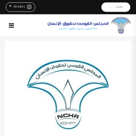
بحث . . .
Arabic