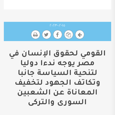
١٥-٠٢-٢٠٢٣
القومي لحقوق الإنسان في
مصر يوجه ندءا دوليا
لتنحية السياسة جانبا
وتكاتف الجهود لتخفيف
المعاناة عن الشعبين
السورى والتركى