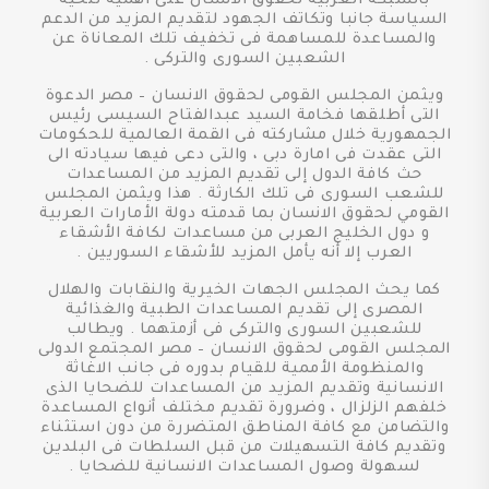
بالشبكة العربية لحقوق الانسان على اهمية تنحية
السياسة جانبا وتكاتف الجهود لتقديم المزيد من الدعم
والمساعدة للمساهمة فى تخفيف تلك المعاناة عن
الشعبين السورى والتركى .
ويثمن المجلس القومى لحقوق الانسان – مصر الدعوة
التى أطلقها فخامة السيد عبدالفتاح السيسى رئيس
الجمهورية خلال مشاركته فى القمة العالمية للحكومات
التى عقدت فى امارة دبى ، والتى دعى فيها سيادته الى
حث كافة الدول إلى تقديم المزيد من المساعدات
للشعب السورى فى تلك الكارثة . هذا ويثمن المجلس
القومي لحقوق الانسان بما قدمته دولة الأمارات العربية
و دول الخليج العربى من مساعدات لكافة الأشقاء
العرب إلا أنه يأمل المزيد للأشقاء السوريين .
كما يحث المجلس الجهات الخيرية والنقابات والهلال
المصرى إلى تقديم المساعدات الطبية والغذائية
للشعبين السورى والتركى فى أزمتهما . ويطالب
المجلس القومى لحقوق الانسان – مصر المجتمع الدولى
والمنظومة الأممية للقيام بدوره فى جانب الاغاثة
الانسانية وتقديم المزيد من المساعدات للضحايا الذى
خلفهم الزلزال ، وضرورة تقديم مختلف أنواع المساعدة
والتضامن مع كافة المناطق المتضررة من دون استثناء
وتقديم كافة التسهيلات من قبل السلطات فى البلدين
لسهولة وصول المساعدات الانسانية للضحايا .