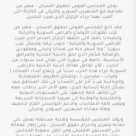
يعلن المجلس القومى لحقوق الانسان – مصر عن
تضامنه مع الشعبين السورى والتركى فى الكارثة التى
ألمت بهما جراء الزلزال الذى ضرب البلدين.
فقد تابع المجلس القومى لحقوق الانسان – مصر عن
كثب تطورات الأوضاع بالاراضى السورية والتركية
والضحايا بالاف التى خلفها الزلزال المدمر الذى ضرب
الآراضى السورية والتركية " جنوب تركيا وشمال غرب
سوريا " وما أسفر عنه من ضحايا وجرحى ومفقودين
بالإضافة للدّمار الذي لحق بالبنية التحتية والمرافق
الأساسية، خاصة في سوريا التي تعاني منذ سنوات من
الحرب ، كان لعامل تهالك البنية التحتية بالاراضى
السورية جراء هذه الحرب سبباً فى إرتفاع أعداد الضحايا (
وفيات – مصابين ) ، وتشكل الظروف الاقتصادية
والمناخية عبءً أخر على الضحايا فى تلك المناطق مما
يشكّل كارثة إنسانية كبرى ، وهو الأمر الذى يتطلب معه
الى تكاتف كافة الجهود على المستويات الدولية
والاقليمية والوطنية إلى ضرورة الاستجابة السريعة
وتوفير كافة الامكانيات والدعم اللوجستي اللازم لتخفيف
وطأة معاناة الشعبين السولاى والتركي .
ويؤكد المجلس كمؤسسة وطنية مستقلة تعمل على
حماية وتعزيز واحترام حقوق الانسان ، وفى إطار علاقاته
على المستوى الاقليمى ومن خلال عضوية المجلس