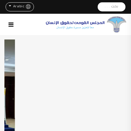
بحث . . .
Arabic