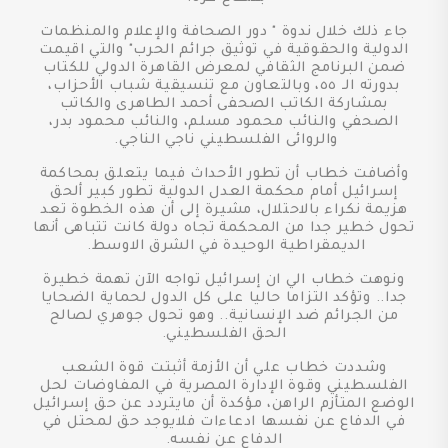
جاء ذلك خلال ندوة " دور الصحافة والإعلام والمنظمات
الدولية والحقوقية في توثيق جرائم الحرب" والتي اقيمت
ضمن البرنامج الثقافي لمعرض القاهرة الدولي للكتاب
بدورته الـ ٥٥، وبالتعاون مع تنسيقية شباب الأحزاب،
بمشاركة الكاتب الصحفى أحمد الطاهرى والكاتب
الصحفي والنائب محمود مسلم، والنائب محمود بدر،
والروائى الفلسطيني ناجي الناجي.
وأضافت خطاب أن تطور الأحداث فيما يتعلق بمحاكمة
إسرائيل أمام محكمة العدل الدولية تطور كبير ألحق
هزيمة نكراء بالاحتلال، مشيرة إلى أن هذه الخطوة تعد
تحول خطير جدا من المحكمة تجاه دولة كانت تتباهى أنها
الديمقراطية الوحيدة في الشرق الاوسط.
ونوهت خطاب الي ان إسرائيل تواجه الآن تهمة خطيرة
جدا.. وتؤكد التزاما حاليا على كل الدول لحماية الضحايا
من الجرائم ضد الإنسانية.. وهو تحول جوهري لصالح
الحق الفلسطيني.
وشددت خطاب علي أن الأزمة أثبتت قوة الشعب
الفلسطيني وقوة الإدارة المصرية في المفاوضات لحل
الوضع المتأزم الراهن، مؤكدة أن مايتردد عن حق إسرائيل
في الدفاع عن نفسها ادعاءات فلايوجد حق لمحتل في
الدفاع عن نفسه.