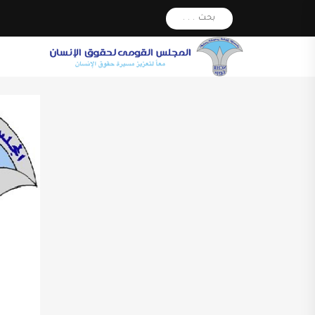
بحث . . .