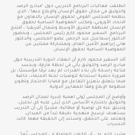
انطلقت فعاليات البرنامج التدريبي حول "مبادئ الرصد
والتوثيق في مجال حقوق الإنسان والإبلاغ عنها"، الذي
ينظمه المجلس القومي لحقوق الإنسان بالتعاون مع
الاتحاد الأوروبي، ومكتب المفوضية السامية لحقوق
الإنسان لمنطقة الشرق الأوسط وشمال أفريقيا ، أفتتح
البرنامج السفير محمود كارم رئيس المجلس ، وبحضور
الدكتور إسماعيل عبد الرحمن عضو المجلس، والدكتور
هاني إبراهيم الأمين العام، وبمشاركة ممثلين عن
المفوضية السامية لحقوق الإنسان.
أكد السفير محمود كارم أن انعقاد الدورة التدريبية حول
مبادئ الرصد والتوثيق يأتي في لحظة فارقة، ويجسد
قناعة راسخة بأن بناء القدرات لم يعد ترفًا مؤسسيًا، بل
ضرورة حتمية استجابة لتوصيات لجنة الاعتماد، خاصة
فيما يتعلق بتعزيز التفاعل مع قضايا الاحتجاز وتطوير
منظومة الإبلاغ وفقًا للمعايير الدولية.
وأوضح أن المجلس يُولي اهمية كبيرة لمجال الرصد
والتوثيق باعتباره الأساس الذي يُبنى عليه كل تحليل،
وتنبثق عنه كل توصية أو مطالبة، مشيرًا إلى أن التدريب
يستهدف ترسيخ منهجية دقيقة تبدأ من الميدان،
وتعتمد على التحقق، وتستند إلى الحقيقة مهما كانت
التحديات.
وشدد كارم على أن الكوادر العاملة في المجلس تُعدّ