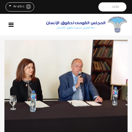
بحث . . .
Arabic