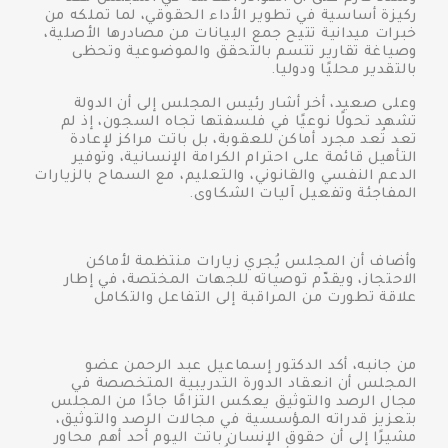
ركيزة أساسية في تطوير الأداء الحقوقي، لما تملكه من
خبرات ميدانية تتيح جمع البيانات من مصادرها الأصلية،
وصياغة تقارير تتسم بالتحقق والموضوعية وتحظى
بالتقدير محليًا ودوليا.
وعلى صعيد، أخر أشار رئيس المجلس إلى أن الدولة
تشهد تحولًا نوعيًا في فلسفتها تجاه السجون، إذ لم
تعد تُعد مجرد أماكن للعقوبة، بل باتت مراكز لإعادة
التأهيل قائمة على احترام الكرامة الإنسانية، وتوفير
الدعم النفسي والقانوني، والتعليم، مع السماح بالزيارات
المفاجئة وتفعيل آليات الشكاوى.
وأضاف أن المجلس يُجري زيارات منتظمة لأماكن
الاحتجاز، ويقدّم توصياته للجهات المختصة، في إطار
علاقة تطورت من المراقبة إلى التفاعل والتكامل
من جانبه، أكد الدكتور إسماعيل عبد الرحمن عضو
المجلس أن انعقاد الدورة التدريبية المتخصصة في
مجال الرصد والتوثيق يعكس التزامًا جادًا من المجلس
بتعزيز قدراته المؤسسية في مجالات الرصد والتوثيق،
مشيرًا إلى أن حقوق الإنسان باتت اليوم أحد أهم محاور