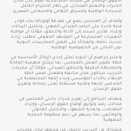
لحقوق الإنسان هي شراكة استراتيجية تقوم على تبادل
الخبرات والتعلم المتبادل، في إطار الاحترام الكامل
للسيادة الوطنية والسياق الثقافي والاجتماعي المصري.
وأضاف أن المجلس يضع في مقدمة أولوياته بناء كوادر
فنية قادرة على الرصد الميداني المهني، وتحليل البيانات
وإعداد تقارير تستند إلى الأدلة والتحقق، مؤكدًا أن مواكبة
التغيرات المتسارعة في المشهد الحقوقي تتطلب إرادة
تحديث دائمة، وانفتاحًا على أفضل الممارسات الدولية
دون التخلي عن الخصوصية الوطنية.
واعتبر إبراهيم أن الدورة تمثل إحدى الركائز الأساسية في
خطة تطوير العمل بالمجلس، بما يُرسّخ منهجية الوقاية
والملاحظة الدقيقة والتحقق الميداني، مؤكدًا أن مخرجات
التدريب ستكون محل متابعة وتفعيل ضمن خطة
الارتقاء بالأداء المؤسسي وبناء الثقة المجتمعية في
المجلس كجهة وطنية مستقلة تُعنى بحماية وتعزيز
حقوق الإنسان.
ويهدف البرنامج إلى تعزيز قدرات باحثي المجلس في
مجالات رصد وتوثيق أوضاع حقوق الإنسان، وإجراء
المقابلات، وحماية الشهود، والتحليل القانوني
والوقائعي، بما يسهم في دعم منظومة الحماية
الحقوقية.
ويشارك في التدريب باحثون من مختلف لجان ووحدات