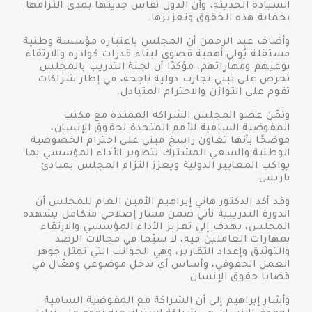
السيادة الحديثة، وأن الدول تُقاس جديتها بمدى التزامها
بحماية هذه الحقوق وتعزيزها.
وأضاف عبد الرحمن أن المجلس باعتباره مؤسسة وطنية
مستقلة يُولي أهمية قصوى لبناء قدرات كوادره والارتقاء
بوعيهم ومهاراتهم، مؤكدًا أن لجنة التدريب بالمجلس
تحرص على تبنّي تجارب دولية ناجحة، في إطار شراكات
تقوم على التوازن والاحترام المتبادل.
وثمّن عضو المجلس الشراكة الممتدة مع مكتب
المفوضية السامية للأمم المتحدة لحقوق الإنسان،
موضحًا بأنها تعاون راسخ مبني على احترام الخصوصية
الوطنية والسعي المشترك لتطوير الأداء المؤسسي بما
يواكب المعايير الدولية ويعزز التزام المجلس بمبادئ
باريس.
وقد أكد الدكتور هاني إبراهيم الأمين العام للمجلس أن
الدورة التدريبية تأتي ضمن مسار إصلاحي متكامل يشهده
المجلس، يهدف إلى تعزيز الأداء المؤسسي والارتقاء
بمهارات العاملين فيه، لا سيّما في مجالات الرصد
والتوثيق وإعداد التقارير، وهي الجوانب التي تمثل جوهر
العمل الحقوقي، وأساس أي تدخل موضوعي وفعّال في
قضايا حقوق الإنسان.
وأشار إبراهيم إلى أن الشراكة مع المفوضية السامية